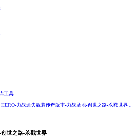
本
材
库工具
HERO-力战迷失靓装传奇版本-力战圣地-创世之路-杀戮世界 ...
-创世之路-杀戮世界