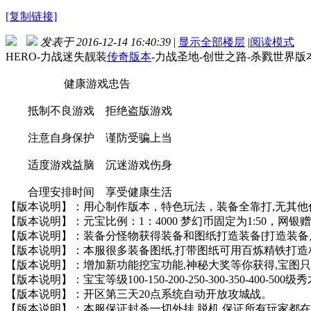
[复制链接]
发表于 2016-12-14 16:40:39
|
显示全部楼层
|
阅读模式
HERO-力战迷失靓装
传奇版本
-力战圣地-创世之路-杀戮世界版
健康游戏忠告
抵制不良游戏 拒绝盗版游戏
注意自身保护 谨防受骗上当
适度游戏益脑 沉迷游戏伤身
合理安排时间 享受健康生活
【版本说明】：用心制作版本，特色玩法，装备全靠打,无其他
【版本说明】：元宝比例：1：4000 梦幻币固定为1:50，网银赠
【版本说明】：装备分怪物获得装备和图纸打造装备[打造装备
【版本说明】：本服很多装备图纸,打带图纸可用百炼精铁打造
【版本说明】：增加新功能挖宝功能,神秘大奖等你获得,宝图只
【版本说明】：宝宝等级100-150-200-250-300-350-400-50
【版本说明】：开区第三天20点系统自动开放攻城战。
【版本说明】：本服保证封杀一切外挂.脱机.保证所有玩家都在