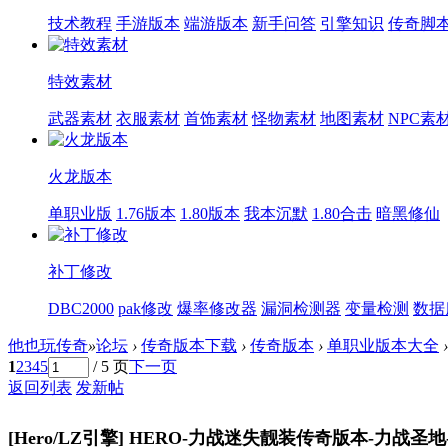
技术教程
手游版本
端游版本
新手问答
引擎知识
传奇脚
特效素材
武器素材
衣服素材
首饰素材
怪物素材
地图素材
NPC素
火龙版本
单职业版
1.76版本
1.80版本
我本沉默
1.80合击
暗黑修仙
补丁修改
DBC2000
pak修改
爆率修改器
漏洞检测器
变量检测
数据
他也玩传奇
»
论坛
›
传奇版本下载
›
传奇版本
›
单职业版本大全
›
1
2
3
4
5
/ 5 页
下一页
返回列表
发新帖
[Hero/LZ引擎]
HERO-力战迷失靓装传奇版本-力战圣地