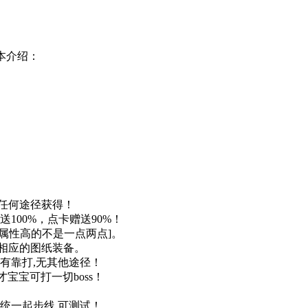
本介绍：
任何途径获得！
送100%，点卡赠送90%！
属性高的不是一点两点]。
相应的图纸装备。
有靠打,无其他途径！
0级秀才宝宝可打一切boss！
统一起步线.可测试！