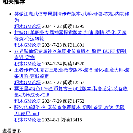
相关推荐
笑傲江湖武侠专属剧情传奇版本-武学-珍兽-衣柜-内功修
为
积木GM论坛
2024-7-22
阅读13295
封妖OL单职业专属神器探索版本-加速-剧情-强化-天赋
修炼-命运转轮
积木GM论坛
2024-7-23
阅读11801
八界弑仙纪专属神器单职业传奇版本-鉴定-BUFF-切割-
奇遇-宠物
积木GM论坛
2024-7-24
阅读14520
王者传奇OL复古三职业微变版本-装备强化-血魔大师-装
备进阶-穿戴鉴定
积木GM论坛
2024-7-27
阅读12557
冥王星4特色1.76金币复古三职业版本-装备鉴定-装备收
集-武器成长-任务
积木GM论坛
2024-7-29
阅读14752
醉沙传单职业神器传奇免费版本-切割-鉴定-攻速-无限
刀-鞭尸-buff
积木GM论坛
2024-8-1
阅读13415
查看更多