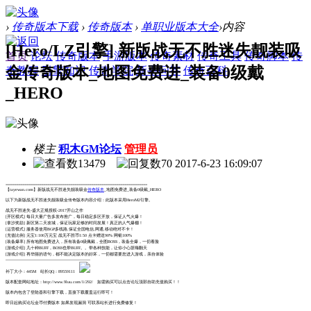
›
传奇版本下载
›
传奇版本
›
单职业版本大全
›
内容
[Hero/LZ引擎] 新版战无不胜迷失靓装吸
首页
论坛
传奇版本
手游版本
传奇素材
传奇工具
传奇脚本
传
金传奇版本_地图免费进_装备0级戴
奇教程
引擎知识
传奇学院
新手问答
传奇百科
_HERO
楼主
积木GM论坛
管理员
13479
70
2017-6-23 16:09:07
====================================================================
【tayewan.com】新版战无不胜迷失靓装吸金
传奇版本
_地图免费进_装备0级戴_HERO
以下为新版战无不胜迷失靓装吸金传奇版本内容介绍：此版本采用HeroM2引擎。
战无不胜迷失-盛大正规授权-2017开山之作
[开区模式] 每日大量广告多发布推广，每日稳定多区开放，保证人气火爆！
[拿沙奖励] 新区第二天攻城，保证玩家足够的时间发展！真正的人气爆棚！
[运营模式] 服务器使用BGP多线路,保证全国电信,网通,移动绝对不卡！
[充值比例] 元宝1:100万元宝 战无不胜币1:50 点卡赠送90% 网银100%
[装备爆率] 所有地图免费进入，所有装备0级佩戴，全图BOSS，装备全爆，一切看脸
[游戏介绍] 几十种BUFF，BOSS也带BUFF。。带各种技能，让你小心脏嗨翻天
[游戏介绍] 再华丽的语句，都不能决定版本的好坏，一切都需要您进入游戏，亲自体验
-------------------------------------------------------------
补丁大小：445M 站长QQ：89559111
版本配套网站地址：http://www.9luu.com/1/292/ 如需购买可以点击论坛顶部自助充值购买！！
版本内包含了登陆器和引擎下载，直接下载覆盖运行即可！
即日起购买论坛金币付费版本 如果发现漏洞 可联系站长进行免费修复！