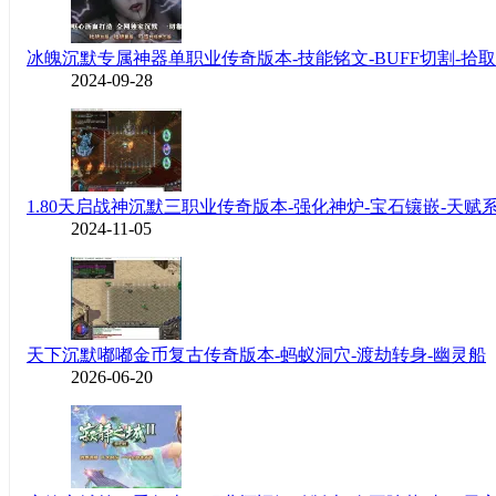
冰魄沉默专属神器单职业传奇版本-技能铭文-BUFF切割-拾
2024-09-28
1.80天启战神沉默三职业传奇版本-强化神炉-宝石镶嵌-天赋
2024-11-05
天下沉默嘟嘟金币复古传奇版本-蚂蚁洞穴-渡劫转身-幽灵船
2026-06-20