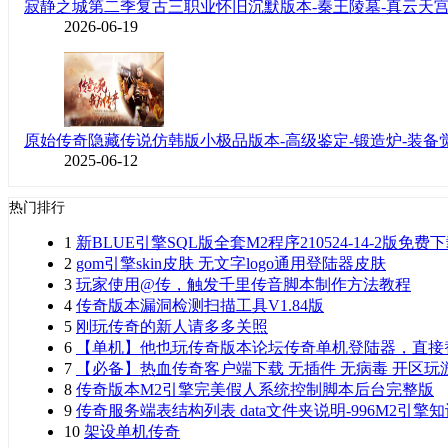
寂静之城第二季复古三职业怀旧沉默版本-秦王陵墓-真云天
2026-06-19
原始传奇隐藏传说仿韩版小极品版本-高级鉴定-锻造炉-装备
2025-06-12
热门排行
1
新BLUE引擎SQL版全套M2程序210524-14-2版免费
2
gom引擎skin皮肤 无文字logo通用登陆器皮肤
3
玩家使用@传，触发千里传音脚本制作方法教程
4
传奇版本漏洞检测扫描工具V1.84版
5
刚玩传奇的新人请多多关照
6
【单机】他也玩传奇版本论坛传奇单机登陆器，直接
7
【必备】热血传奇客户端下载 无插件 无病毒 开区
8
传奇版本M2引擎完美假人系统控制脚本后台完整版
9
传奇服务端表结构列表 data文件夹说明-996M2引擎
10
架设单机传奇