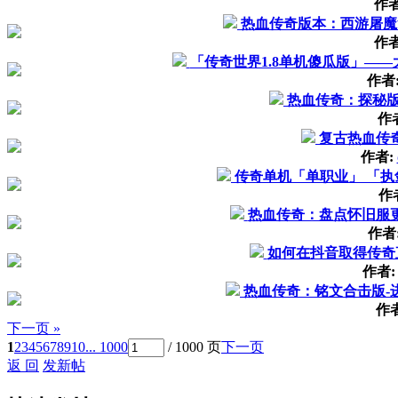
作
热血传奇版本：西游屠魔
作
「传奇世界1.8单机傻瓜版」—
作者
热血传奇：探秘版
作
复古热血传
作者:
传奇单机「单职业」 「执
作
热血传奇：盘点怀旧服
作者
如何在抖音取得传奇
作者
热血传奇：铭文合击版-
作
下一页 »
1
2
3
4
5
6
7
8
9
10
... 1000
/ 1000 页
下一页
返 回
发新帖