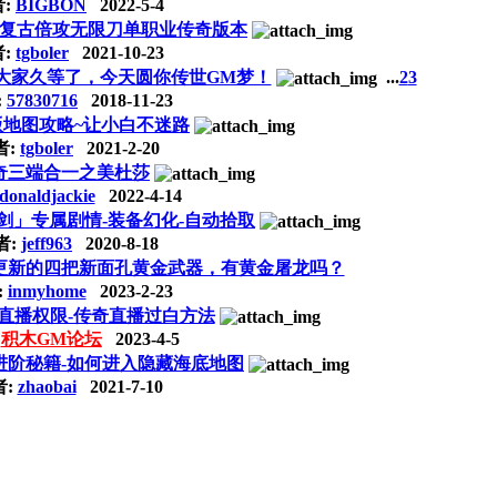
者:
BIGBON
2022-5-4
复古倍攻无限刀单职业传奇版本
者:
tgboler
2021-10-23
—大家久等了，今天圆你传世GM梦！
...
2
3
:
57830716
2018-11-23
地图攻略~让小白不迷路
者:
tgboler
2021-2-20
奇三端合一之美杜莎
donaldjackie
2022-4-14
剑」专属剧情-装备幻化-自动拾取
者:
jeff963
2020-8-18
更新的四把新面孔黄金武器，有黄金屠龙吗？
:
inmyhome
2023-2-23
直播权限-传奇直播过白方法
:
积木GM论坛
2023-4-5
进阶秘籍-如何进入隐藏海底地图
者:
zhaobai
2021-7-10