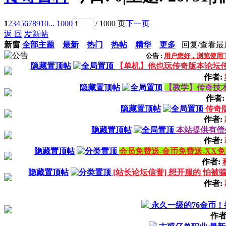
1
2
3
4
5
6
7
8
9
10
... 1000
/ 1000 页
下一页
返 回
发新帖
新窗
全部主题
最新
热门
热帖
精华
更多
回复/查看
最
公告 :
用户您好，浏览使用
隐藏置顶帖
【单机】他也玩传奇版本论坛
作者:
隐藏置顶帖
【教学】传奇技术
作者
隐藏置顶帖
传奇
作者:
隐藏置顶帖
本站提供有偿
作者:
隐藏置顶帖
会员免费送-金币免费送-XX免
作者:
隐藏置顶帖
[站长论坛信誉] 想开服的 怕被
作者:
永久一级的76金币！
作者