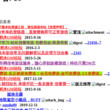
后发表
下载本站资源之前，请先阅读本站【免责声明】。
传奇单机登陆器，直接替换即可正常游戏
...
积木GM论坛
2015-9-16
学习-站长信誉收徒-包教包会-终身有效
...
2
3
4
5
6
..
7
:
积木GM论坛
2016-2-3
版本架设常见问题解答以及处理方法合集
...
2
3
4
5
积木GM论坛
2023-5-26
外网传奇架设服务，随心所欲纵横游戏！特价只需298元
积木GM论坛
2023-5-11
费送-反正就是免费送！会员免费送-金币免费送-XX免费送...
...
2
积木GM论坛
2017-12-19
骗 就找站长 承接开区一条龙服务 信誉第一
..
积木GM论坛
2015-9-16
版块主题
拾取鉴定小极品，BUFF
...
2
:
aquila00
2019-12-11