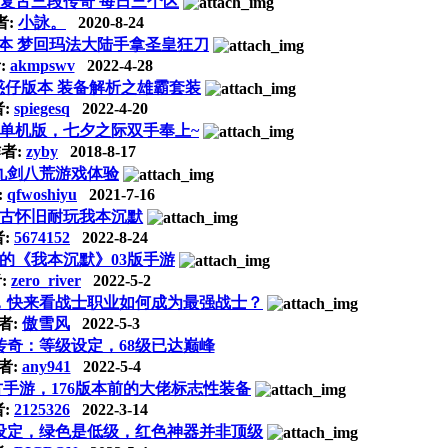
新复古三段传奇 每日三个区
者:
小詠。
2020-8-24
版本 梦回玛法大陆手拿圣皇狂刀
:
akmpswv
2022-4-28
惑仔版本 装备解析之雄霸套装
者:
spiegesq
2022-4-20
击单机版，七夕之际双手奉上~
者:
zyby
2018-8-17
九剑八荒游戏体验
:
qfwoshiyu
2021-7-16
币复古怀旧耐玩我本沉默
者:
5674152
2022-8-24
的《我本沉默》03版手游
:
zero_river
2022-5-2
，快来看战士职业如何成为最强战士？
者:
傲雪风
2022-5-3
传奇：等级设定，68级已达巅峰
者:
any941
2022-5-4
手游，176版本前的大佬标志性装备
者:
2125326
2022-3-14
设定，绿色是低级，红色神器并非顶级