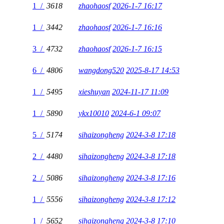
1 /
3618
zhaohaosf
2026-1-7 16:17
1 /
3442
zhaohaosf
2026-1-7 16:16
3 /
4732
zhaohaosf
2026-1-7 16:15
6 /
4806
wangdong520
2025-8-17 14:53
1 /
5495
xieshuyan
2024-11-17 11:09
1 /
5890
ykx10010
2024-6-1 09:07
5 /
5174
sihaizongheng
2024-3-8 17:18
2 /
4480
sihaizongheng
2024-3-8 17:18
2 /
5086
sihaizongheng
2024-3-8 17:16
1 /
5556
sihaizongheng
2024-3-8 17:12
1 /
5652
sihaizongheng
2024-3-8 17:10