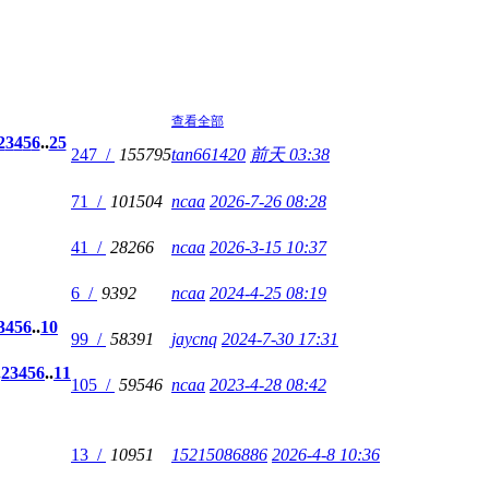
查看全部
2
3
4
5
6
..
25
247 /
155795
tan661420
前天 03:38
71 /
101504
ncaa
2026-7-26 08:28
41 /
28266
ncaa
2026-3-15 10:37
6 /
9392
ncaa
2024-4-25 08:19
3
4
5
6
..
10
99 /
58391
jaycnq
2024-7-30 17:31
.
2
3
4
5
6
..
11
105 /
59546
ncaa
2023-4-28 08:42
13 /
10951
15215086886
2026-4-8 10:36