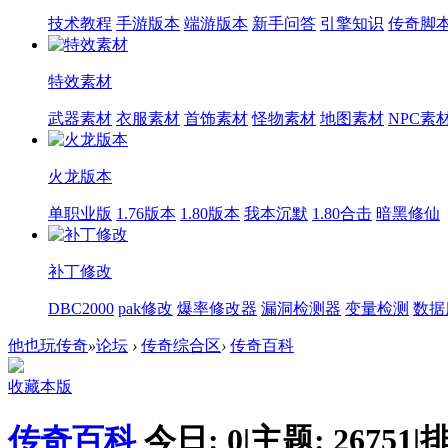
技术教程
手游版本
端游版本
新手问答
引擎知识
传奇脚
特效素材
武器素材
衣服素材
首饰素材
怪物素材
地图素材
NPC素
火龙版本
单职业版
1.76版本
1.80版本
我本沉默
1.80合击
暗黑修仙
补丁修改
DBC2000
pak修改
爆率修改器
漏洞检测器
变量检测
数据
他也玩传奇
»
论坛
›
传奇综合区
›
传奇百科
收藏本版
传奇百科
今日:
0
|
主题:
26751
|
排