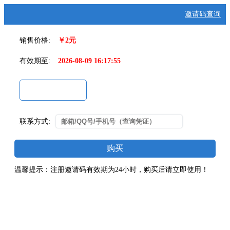
邀请码查询
销售价格:
￥2元
有效期至:
2026-08-09 16:17:55
联系方式:
购买
温馨提示：注册邀请码有效期为24小时，购买后请立即使用！