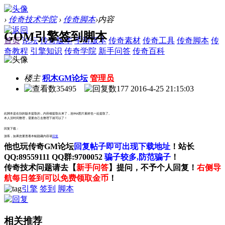
›
传奇技术学院
›
传奇脚本
›
内容
GOM引擎签到脚本
首页
论坛
传奇版本
手游版本
传奇素材
传奇工具
传奇脚本
传
奇教程
引擎知识
传奇学院
新手问答
传奇百科
楼主
积木GM论坛
管理员
35495
177
2016-4-25 21:15:03
此脚本是在别的版本提取的，内容都提取出来了，连PAK图片素材也一起提取了。
本人没时间整理，需要自己去整理下就可以了！
回复下载：
游客，如果您要查看本帖隐藏内容请
回复
他也玩传奇GM论坛
回复帖子即可出现下载地址
！站长
QQ:89559111 QQ群:9700052
骗子较多,防范骗子
！
传奇技术问题请去【
新手问答
】提问，不予个人回复！
右侧导
航每日签到可以免费领取金币
！
引擎
签到
脚本
相关推荐