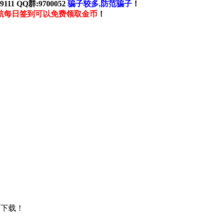
111 QQ群:9700052
骗子较多,防范骗子
！
航每日签到可以免费领取金币
！
处下载！