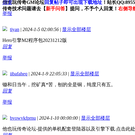
他也玩传奇GM论坛
回复
回复帖子即可出现下载地址
！站长QQ:89559
传奇技术问题请去【
新手问答
】提问，不予个人回复！
右侧导
举报
tiyan
|
2024-1-5 02:00:56
|
显示全部楼层
Hero引擎M2程序包20231212版
回复
举报
iibafaheq
|
2024-1-9 22:05:33
|
显示全部楼层
锄和日当午，挖矿真*苦，刨的全是铜，纯度只有五。
回复
举报
bvowvkfprnu
|
2024-1-10 00:00:00
|
显示全部楼层
他也玩传奇论坛-提供的单机配套登陆器以及引擎下载.点击此