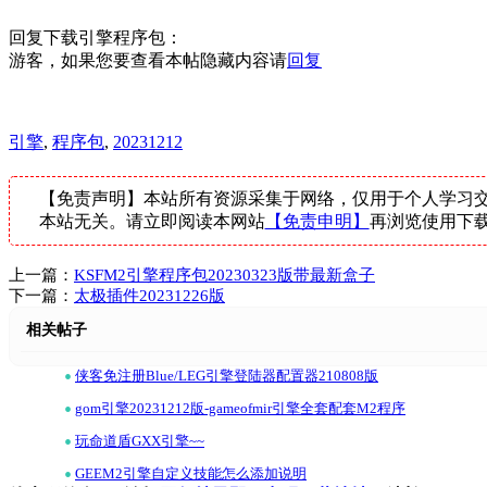
回复下载引擎程序包：
游客，如果您要查看本帖隐藏内容请
回复
引擎
,
程序包
,
20231212
【免责声明】本站所有资源采集于网络，仅用于个人学习交
本站无关。请立即阅读本网站
【免责申明】
再浏览使用下
上一篇：
KSFM2引擎程序包20230323版带最新盒子
下一篇：
太极插件20231226版
相关帖子
•
侠客免注册Blue/LEG引擎登陆器配置器210808版
•
gom引擎20231212版-gameofmir引擎全套配套M2程序
•
玩命道盾GXX引擎~~
•
GEEM2引擎自定义技能怎么添加说明