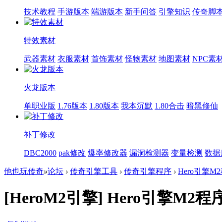
技术教程
手游版本
端游版本
新手问答
引擎知识
传奇脚
特效素材
武器素材
衣服素材
首饰素材
怪物素材
地图素材
NPC素
火龙版本
单职业版
1.76版本
1.80版本
我本沉默
1.80合击
暗黑修仙
补丁修改
DBC2000
pak修改
爆率修改器
漏洞检测器
变量检测
数据
他也玩传奇
»
论坛
›
传奇引擎工具
›
传奇引擎程序
›
Hero引擎M2
[HeroM2引擎]
Hero引擎M2程序