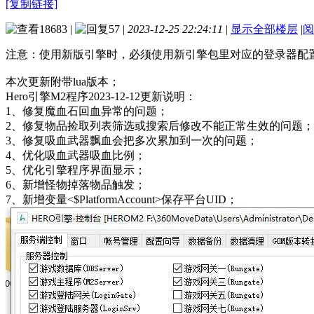
[复制链接]
18683
|
57
|
2023-12-25 22:24:11
|
显示全部楼层
|
阅
注意：使用新版引擎时，必须使用新引擎包里对应的登录器配
本次更新附带lua版本；
Hero引擎M2程序2023-12-12更新说明：
1、修复魔血石回血异常的问题；
2、修复物品捡取列表筛选或搜索后修改不能正常生效的问题；
3、修复吸血武器飘血会把多次累加到一次的问题；
4、优化吸血武器吸血比例；
5、优化引擎程序界面显示；
6、新增怪物掉落物品触发；
7、新增变量<$PlatformAccount>保存平台UID；