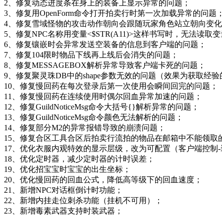
2、修复动态进度条在身上的装备上显示异常的问题；
3、修复用OpenForm命令打开拍卖行时第一次加载异常的问题
4、修复雪域怪物的攻击动作朝向会跟随玩家角色站立朝向变
5、修复NPC名称用变量<$STR(A11)>这样书写时，无法读
6、修复镶嵌时会异常发送空装备的信息到客户端的问题；
7、修复104限时物品下线再上线后会消失的问题；
8、修复MESSAGEBOX解析异常导致客户端卡死的问题；
9、修复聚灵珠DB中的shape参数无效的问题（效果为获取经
10、修复慢回药在每次登录后第一次使用会瞬间回完的问题；
11、修复慢回药在连续使用时偶尔回血异常加速的问题；
12、修复GuildNoticeMsg命令大括号{}解析异常的问题；
13、修复GuildNoticeMsg命令颜色无法解析的问题；
14、修复部分M2的异常报错导致的崩溃问题；
15、修复合区工具合区后拍卖行流拍的物品在邮箱中不能领取
17、优化衣服内观特效的显示层级，改为可配置（客户端控制
18、优化定时器，减少定时器的计时误差；
19、优化招宝宝时宝宝的出生坐标；
20、优化慢回药的回血公式，降低高等级下的回血速度；
21、新增NPC对话框倒计时功能；
22、新增内挂走位刺杀功能（挂机不可用）；
23、新增毒素武器支持时装武器；