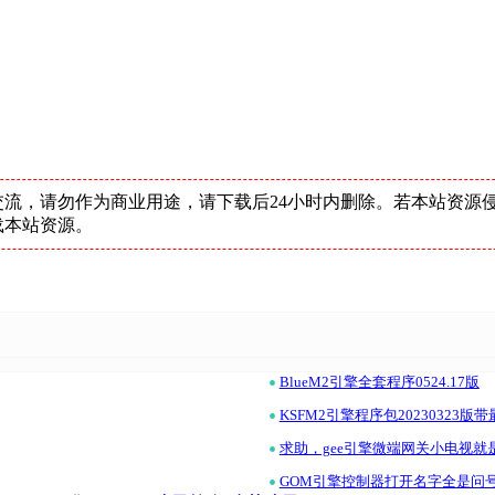
流，请勿作为商业用途，请下载后24小时内删除。若本站资源
载本站资源。
•
BlueM2引擎全套程序0524.17版
•
KSFM2引擎程序包20230323版
•
求助，gee引擎微端网关小电视就
•
GOM引擎控制器打开名字全是问