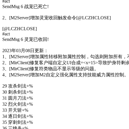
#act
SendMsg 6 战宠已死亡!
2、[M2Server]增加灵宠收回触发命令[@LCZHCLOSE]
[@LCZHCLOSE]
#act
SendMsg 6 灵宠已收回!
2023年03月08日更新：
1、[M2Server]增加属性转移附加属性控制，勾选则附加
2、[MirClient]修复客户端自定义UI合成=<x=15>导致护
3、[MirClient]修复符类物品不显示等级的问题。
4、[M2Server]增加M2自定义强化属性支持技能威力属性控制。
29 攻杀剑法+%
30 刺杀剑法+%
31 圆月刀法+%
32 烈火剑法+%
33 开天斩+%
34 逐日剑法+%
35 穿刺剑法+%
36 三绝杀+%