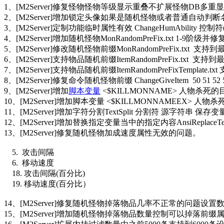
1、[M2Server]修复怪物怪物等级显示重叠不扩展怪物DB多重
2、[M2Server]增加锁定头像如果是随机怪物或者普通自
3、[M2Server]定制功能临时属性有效 ChangeHumAbility 
4、[M2Server]增加随机怪物MonRandomPreFix.txt 1-9
5、[M2Server]修改随机怪物前缀MonRandomPreFix.txt 支持
6、[M2Server]支持物品随机前缀ItemRandomPreFix.txt 支持
7、[M2Server]支持物品随机前缀ItemRandomPreFixTemplate.
8、[M2Server]修复命令随机怪物前缀 ChangeGiveItem 50 
9、[M2Server]增加
脚本变量
<$KILLMONNAME> 人物杀死
10、[M2Server]增加脚本变量 <$KILLMONNAMEEX> 人
11、[M2Server]增加字符分割TextSplit 分割符 源字
12、[M2Server]增加替换指定变量当中的指定内容AnsiRepl
13、[M2Server]修复随机怪物加成速度属性无效的问题。
5. 攻击间隔
6. 移动速度
18. 攻击间隔(百分比)
19. 移动速度(百分比）
14、[M2Server]修复随机怪物掉落物品几率不正常的问题设
15、[M2Server]增加随机怪物掉落物品数量控制可以掉落前缀