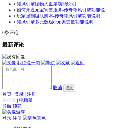
•
翎风引擎怪物大血条功能说明
•
如何开通元宝寄售服务-传奇翎风引擎功能说
•
玩家强制组队脚本-传奇翎风引擎功能说明
•
翎风引擎多元数组or元素变量功能说明
0条评论
最新评论
我也说一句
取消
提交
首页
|
登录
|
注册
手机版
|
电脑版
导航
顶部
游客
登录
注册
暗色