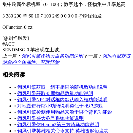
集中刷新坐标机率（0--100)；数字越小，怪物集中几率越高；
3 380 290 羊 60 10 7 100 249 0 0 0 0 0 @刷怪触发
QFunction-0.txt
[@刷怪触发]
#ACT
SENDMSG 0 羊出现在土城。
上一篇：
翎风引擎怪物大血条功能说明
下一篇：
翎风引擎获取
对象的全体属性、获取怪物
相关阅读
•
翎风引擎获取一组不相同的随机数功能说明
•
翎风引擎获取仓库物品数量功能说明
•
翎风引擎NPC对话框内默认输入框功能说明
•
对地图进行缩小功能说明类似于吃鸡游戏
•
翎风引擎检测使用物品来源于哪个背包功能说
•
翎风引擎盛大称号系统功能说明
•
翎风引擎仿Herom2第三方骑马功能说明
•
翎风引擎英雄相关命令支持,英雄捡起触发功