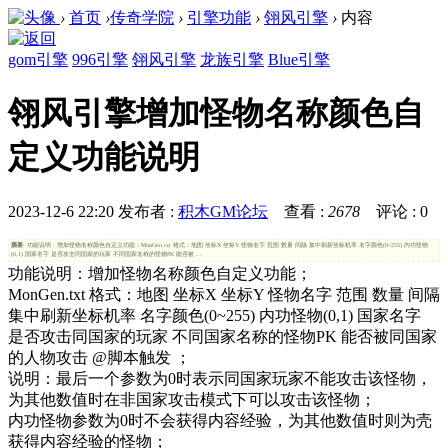
›
首页
›
传奇学院
›
引擎功能
›
翎风引擎
›
内容
gom引擎
996引擎
翎风引擎
龙族引擎
Blue引擎
翎风引擎增加怪物名称颜色自
定义功能说明
2023-12-6 22:20
发布者 :
积木GM论坛
查看 :
2678
评论 : 0
摘要
: 功能说明：增加怪物名称颜色自定义功能；MonGen.txt 格式：地图 坐标X 坐标Y 怪物名字 范围 数量 间隔 集中刷新坐标机率 名字颜色(0~255) 内功怪物
(0,1) 国家名字 是否攻击同国家的玩家 不同国家名称的怪物PK 能否被 ...
功能说明：增加怪物名称颜色自定义功能；
MonGen.txt 格式：地图 坐标X 坐标Y 怪物名字 范围 数量 间隔
集中刷新坐标机率 名字颜色(0~255) 内功怪物(0,1) 国家名字
是否攻击同国家的玩家 不同国家名称的怪物PK 能否被同国家
的人物攻击 @脚本触发 ；
说明：最后一个参数为0时表示同国家玩家不能攻击该怪物，
为其他数值时在非国家攻击模式下可以攻击该怪物；
内功怪物参数为0时不会获得内容经验，为其他数值时则为壳
获得内容经验的怪物；