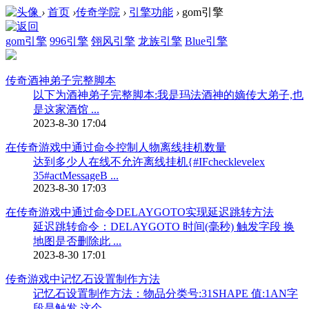
›
首页
›
传奇学院
›
引擎功能
›
gom引擎
gom引擎
996引擎
翎风引擎
龙族引擎
Blue引擎
传奇酒神弟子完整脚本
以下为酒神弟子完整脚本:我是玛法酒神的嫡传大弟子,也
是这家酒馆 ...
2023-8-30 17:04
在传奇游戏中通过命令控制人物离线挂机数量
达到多少人在线不允许离线挂机{#IFchecklevelex
35#actMessageB ...
2023-8-30 17:03
在传奇游戏中通过命令DELAYGOTO实现延迟跳转方法
延迟跳转命令：DELAYGOTO 时间(毫秒) 触发字段 换
地图是否删除此 ...
2023-8-30 17:01
传奇游戏中记忆石设置制作方法
记忆石设置制作方法：物品分类号:31SHAPE 值:1AN字
段是触发.这个 ...