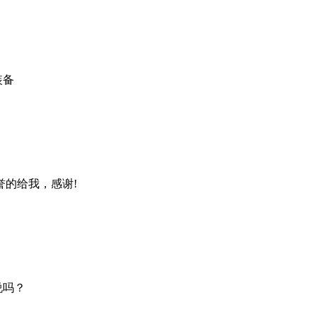
装备
的给我，感谢!
说吗？