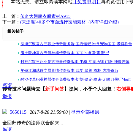
本站无关。请立即阅读本网站
【免责申明】
再浏览使用下
上一篇：
传奇大翅膀衣服素材A915
下一篇：
(未泛滥)40多个市面流行技能素材（内有详图介绍）
相关帖子
•
深海沉默复古三职业传奇服务端-宝石镶嵌-buff-宠物宝宝-吸魂称号
•
鬼王乾坤复古专属神器传奇版本-宝宝-buff-攻速-鞭尸
•
封神沉默三职业复古神器传奇版本-坐骑-江湖历练-门派-神魔淬体
•
笑傲江湖武侠专属剧情传奇版本-武学-珍兽-衣柜-内功修为
•
醉沙传单职业神器传奇免费版本-切割-鉴定-攻速-无限刀-鞭尸-buff
回复
传奇技术问题请去【
新手问答
】提问，不予个人回复！
右侧导
举报
5656115
|
2017-8-28 21:59:00
|
显示全部楼层
全回归传奇的法师联合起来...
回复