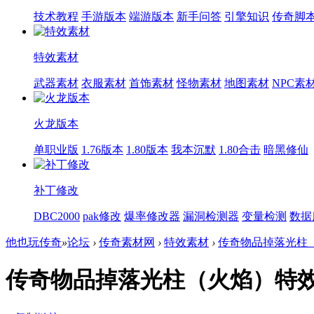
技术教程
手游版本
端游版本
新手问答
引擎知识
传奇脚
特效素材
武器素材
衣服素材
首饰素材
怪物素材
地图素材
NPC素
火龙版本
单职业版
1.76版本
1.80版本
我本沉默
1.80合击
暗黑修仙
补丁修改
DBC2000
pak修改
爆率修改器
漏洞检测器
变量检测
数据
他也玩传奇
»
论坛
›
传奇素材网
›
特效素材
›
传奇物品掉落光柱
传奇物品掉落光柱（火焰）特