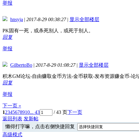
举报
hnsyja
|
2017-8-29 00:38:27
|
显示全部楼层
PK固有一死，或杀死别人，或死于别人。
回复
举报
GilbertoBo
|
2017-8-29 01:08:27
|
显示全部楼层
积木GM论坛-自由赚取金币方法-金币获取-发布资源赚金币-
回复
举报
下一页 »
1
2
3
4
5
6
7
8
9
10
... 43
/ 43 页
下一页
返回列表
发新帖
懒得打字嘛，点击右侧快捷回复
高级模式