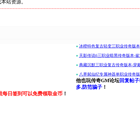
载本站资源。
•
冰橙特色复古轻变三职业传奇版本-坐
•
天影传说6三职业暗黑传奇版本-鉴定-
•
典藏沉默三职业复古传奇版本-穿戴
•
八界弑仙纪专属神器单职业传奇版本-
他也玩传奇GM论坛
回复帖子
多,防范骗子
！
航每日签到可以免费领取金币
！