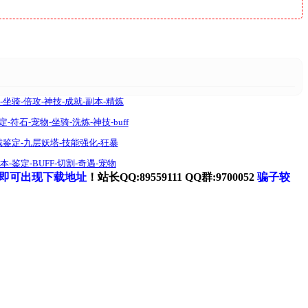
骑-倍攻-神技-成就-副本-精炼
符石-宠物-坐骑-洗炼-神技-buff
鉴定-九层妖塔-技能强化-狂暴
鉴定-BUFF-切割-奇遇-宠物
即可出现下载地址
！站长QQ:89559111 QQ群:9700052
骗子较