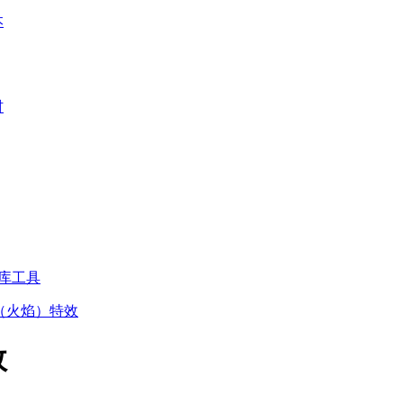
本
材
库工具
（火焰）特效
效