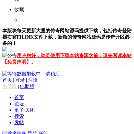
收藏
0
本版块每天更新大量的传奇网站源码提供下载，包括传奇登陆
器右窗口LINK文件下载，新颖的传奇网站源码是传奇开区必
备的！
用户您好，浏览使用下载本站资源之前，请先阅读本站
【免责声明】。
数据加载中，请稍后...
首页
|
登录
|
注册
手机版
|
电脑版
首页
论坛
更多
关闭
搜索
发帖
排序
导航
顶部