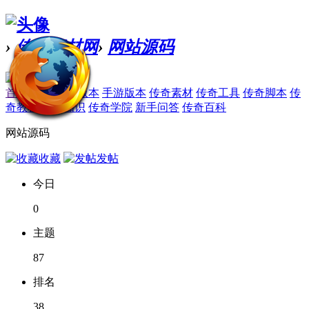
›
传奇素材网
›
网站源码
首页
论坛
传奇版本
手游版本
传奇素材
传奇工具
传奇脚本
传
奇教程
引擎知识
传奇学院
新手问答
传奇百科
网站源码
收藏
发帖
今日
0
主题
87
排名
38