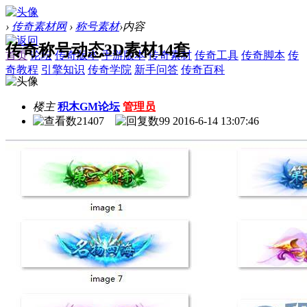
›
传奇素材网
›
称号素材
›
内容
传奇称号动态3D素材14套
首页
论坛
传奇版本
手游版本
传奇素材
传奇工具
传奇脚本
传
奇教程
引擎知识
传奇学院
新手问答
传奇百科
楼主
积木GM论坛
管理员
21407
99
2016-6-14 13:07:46