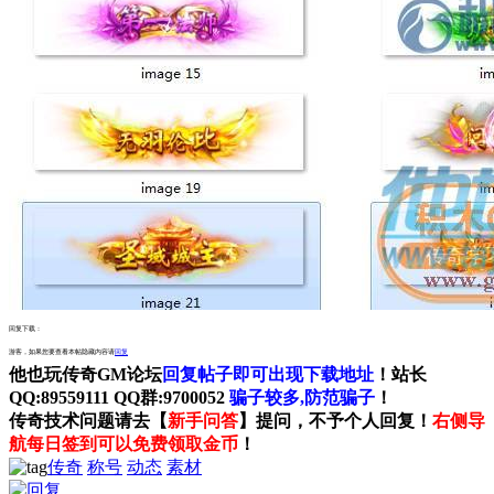
回复下载：
游客，如果您要查看本帖隐藏内容请
回复
他也玩传奇GM论坛
回复帖子即可出现下载地址
！站长
QQ:89559111 QQ群:9700052
骗子较多,防范骗子
！
传奇技术问题请去【
新手问答
】提问，不予个人回复！
右侧导
航每日签到可以免费领取金币
！
传奇
称号
动态
素材