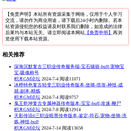
【免责声明】本站所有资源采集于网络，仅用于个人学习
交流，请勿作为商业用途，请下载后24小时内删除。若本
站资源侵犯您的权益请及时联系我们删除，如造成的法律
后果均与本站无关。请立即阅读本网站
【免责申明】
再浏
览使用下载本站资源。
相关推荐
深海沉默复古三职业传奇服务端-宝石镶嵌-buff-宠物宝
宝-吸魂称号
积木GM论坛
2024-7-4
阅读11071
冰橙特色复古轻变三职业传奇版本-坐骑-倍攻-神技-成
就-副本-精炼
积木GM论坛
2024-7-4
阅读9757
鬼王乾坤复古专属神器传奇版本-宝宝-buff-攻速-鞭尸
积木GM论坛
2024-7-8
阅读12914
天影传说6三职业暗黑传奇版本-鉴定-符石-宠物-坐骑-洗
炼-神技-buff
积木GM论坛
2024-7-14
阅读13658