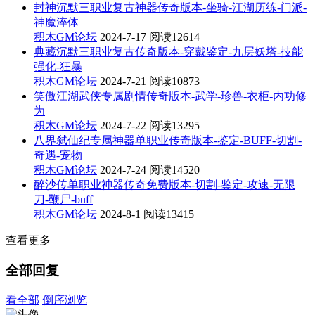
封神沉默三职业复古神器传奇版本-坐骑-江湖历练-门派-
神魔淬体
积木GM论坛
2024-7-17
阅读12614
典藏沉默三职业复古传奇版本-穿戴鉴定-九层妖塔-技能
强化-狂暴
积木GM论坛
2024-7-21
阅读10873
笑傲江湖武侠专属剧情传奇版本-武学-珍兽-衣柜-内功修
为
积木GM论坛
2024-7-22
阅读13295
八界弑仙纪专属神器单职业传奇版本-鉴定-BUFF-切割-
奇遇-宠物
积木GM论坛
2024-7-24
阅读14520
醉沙传单职业神器传奇免费版本-切割-鉴定-攻速-无限
刀-鞭尸-buff
积木GM论坛
2024-8-1
阅读13415
查看更多
全部回复
看全部
倒序浏览