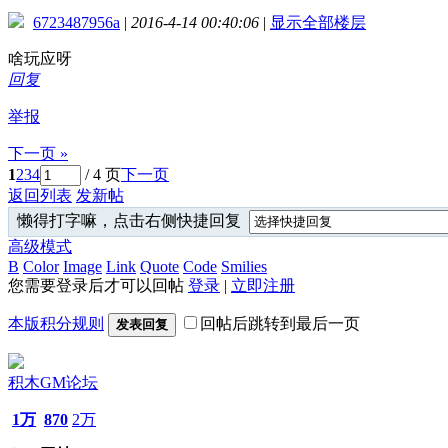
6723487956a
|
2016-4-14 00:40:06
|
显示全部楼层
啥玩应呀
回复
举报
下一页 »
1
2
3
4
/ 4 页
下一页
返回列表
发新帖
懒得打字嘛，点击右侧快捷回复
高级模式
B
Color
Image
Link
Quote
Code
Smilies
您需要登录后才可以回帖
登录
|
立即注册
本版积分规则
回帖后跳转到最后一页
发表回复
积木GM论坛
1万
870
2万