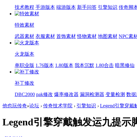
技术教程
手游版本
端游版本
新手问答
引擎知识
传奇脚
特效素材
武器素材
衣服素材
首饰素材
怪物素材
地图素材
NPC素
火龙版本
单职业版
1.76版本
1.80版本
我本沉默
1.80合击
暗黑修仙
补丁修改
DBC2000
pak修改
爆率修改器
漏洞检测器
变量检测
数据
他也玩传奇
»
论坛
›
传奇技术学院
›
引擎知识
›
Legend引擎穿
Legend引擎穿戴触发运九提示