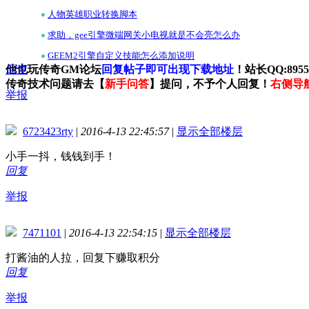
•
人物英雄职业转换脚本
•
求助，gee引擎微端网关小电视就是不会亮怎么办
•
GEEM2引擎自定义技能怎么添加说明
他也玩传奇GM论坛
回复
回复帖子即可出现下载地址
！站长QQ:89559
传奇技术问题请去【
新手问答
】提问，不予个人回复！
右侧导
举报
6723423rty
|
2016-4-13 22:45:57
|
显示全部楼层
小手一抖，钱钱到手！
回复
举报
7471101
|
2016-4-13 22:54:15
|
显示全部楼层
打酱油的人拉，回复下赚取积分
回复
举报