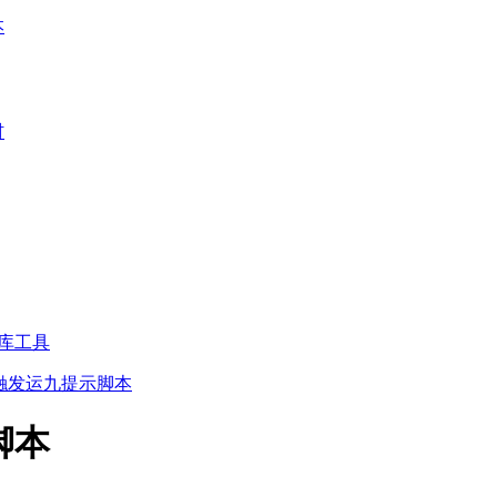
本
材
库工具
戴触发运九提示脚本
脚本