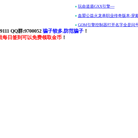
•
玩命道盾GXX引擎~~
•
血盟公益火龙单职业传奇版本-穿戴
•
GOM引擎控制器打开名字全是问
111 QQ群:9700052
骗子较多,防范骗子
！
航每日签到可以免费领取金币
！