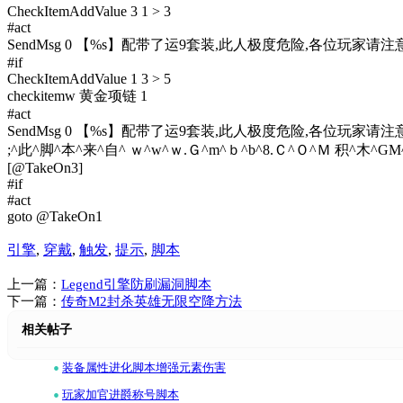
CheckItemAddValue 3 1 > 3
#act
SendMsg 0 【%s】配带了运9套装,此人极度危险,各位玩家请注意
#if
CheckItemAddValue 1 3 > 5
checkitemw 黄金项链 1
#act
SendMsg 0 【%s】配带了运9套装,此人极度危险,各位玩家请注意
;^此^脚^本^来^自^ ｗ^w^ｗ.Ｇ^m^ｂ^b^8.Ｃ^Ｏ^Ｍ 积^木^G
[@TakeOn3]
#if
#act
goto @TakeOn1
引擎
,
穿戴
,
触发
,
提示
,
脚本
上一篇：
Legend引擎防刷漏洞脚本
下一篇：
传奇M2封杀英雄无限空降方法
相关帖子
•
装备属性进化脚本增强元素伤害
•
玩家加官进爵称号脚本