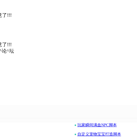
了!!!
了!!!
M^论^坛
•
玩家瞬间满血NPC脚本
•
自定义宠物宝宝打造脚本