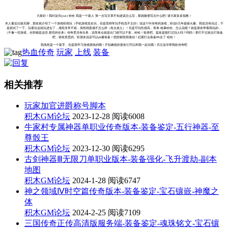
大家好！我叫柒乐(yue) 哈哈 我是一个新人 第一次写文章不知道该怎么写，那就随便写点什么吧! 请大家多多指教！
本人最近比较无聊，朋友就介绍了一个游戏给我玩（手机游戏也在玩，但是觉得常玩手机也不太好）说这个叫传奇的游戏，听说0几年超级火爆。我也没有玩过，于
是就试了一下。玩着玩这就玩进去了，感觉非常不错，虽然画面感不怎么样（有点老土）！但是可玩性很高，简单.粗暴哈哈。怎么说呢？就是朋友带着我玩的，
（不像一些游戏，全部都是这些.那些的任务）传奇里没有任务，说简单点就是出门就可以干架，哈哈！惊喜吧。提前是能打过别人吗？呜呜！那打不过就去打装备
吧，很有意思的。听朋友说还可以pk爆装备！想想都觉得激动！赶紧打点装备PK去了 哈哈！
我虽然是一个新手，但是我学习游戏很快的哦！不怕麻烦的朋友们可以和我一起玩哦！关注柒乐带我砍传奇吧
热血传奇
玩家
上线
装备
相关推荐
玩家加官进爵称号脚本
积木GM论坛
2023-12-28
阅读6008
牛家村专属神器单职业传奇版本-装备鉴定-五行神器-至
尊骰王
积木GM论坛
2023-12-30
阅读6295
古剑神器Ⅲ无限刀单职业版本-装备强化-飞升渡劫-副本
地图
积木GM论坛
2024-1-28
阅读6747
神之领域Ⅳ时空篇传奇版本-装备鉴定-宝石镶嵌-神魔之
体
积木GM论坛
2024-2-25
阅读7109
三国传奇正传高清版服务端-装备鉴定-魂珠铭文-宝石镶