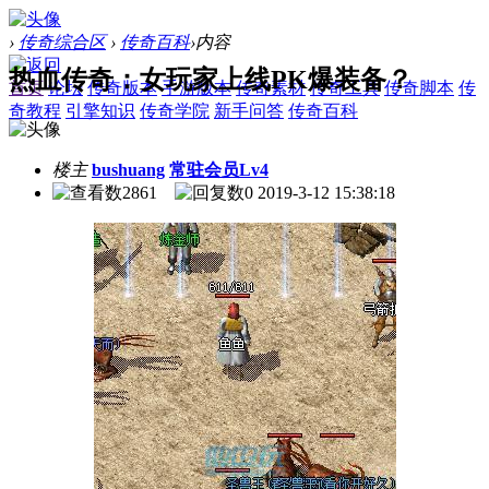
›
传奇综合区
›
传奇百科
›
内容
热血传奇：女玩家上线PK爆装备？
首页
论坛
传奇版本
手游版本
传奇素材
传奇工具
传奇脚本
传
奇教程
引擎知识
传奇学院
新手问答
传奇百科
楼主
bushuang
常驻会员Lv4
2861
0
2019-3-12 15:38:18