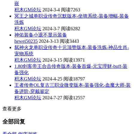
嵌
积木GM论坛
2024-3-4
阅读7263
冥王之城单职业传奇沉默版本-坐骑系统-装备增幅-装备
洗炼
积木GM论坛
2024-3-7
阅读6282
神佑装备小退不显示装备
hewei50235
2024-3-13
阅读3443
弑神火龙单职业传奇十元顶赞版本-装备洗炼-神品生肖-
宠物系统
积木GM论坛
2024-3-15
阅读13971
1.80剑客帝王合击传奇版本-装备首爆-元宝理财-buff-装
备强化
积木GM论坛
2024-4-25
阅读18797
王者传奇OL复古三职业微变版本-装备强化-血魔大师-装
备进阶-穿戴鉴定
积木GM论坛
2024-7-27
阅读12557
查看更多
全部回复