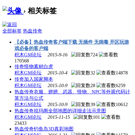
›
相关标签
全部标签
热血传奇
【必备】热血传奇客户端下载 无插件 无病毒 开区玩游
戏必备的客户端
积木GM论坛
2015-9-16
724
170568
传奇怪物素材白虎
积木GM论坛
2015-10-4
32
14878
传奇加入国家脚本
积木GM论坛
2015-10-9
28
6259
热血传奇衣服、翅膀、武器、怪物、NPC等外观代码计
算方法与公式
积木GM论坛
2015-10-9
39
10612
热血传奇祖玛阁全部地图的详细走法示意图
积木GM论坛
2015-11-15
101
23433
热血传奇钓鱼岛3D真彩地图