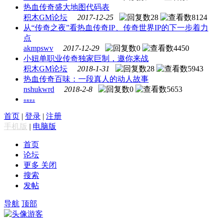
热血传奇盛大地图代码表
积木GM论坛
2017-12-25
28
8124
从“传奇之夜”看热血传奇IP、传奇世界IP的下一步着力
点
akmpswv
2017-12-29
0
4450
小妞单职业传奇独家巨制，邀你来战
积木GM论坛
2018-1-31
28
5943
热血传奇百味：一段真人的动人故事
nshukwrd
2018-2-8
0
5653
查看更多
首页
|
登录
|
注册
手机版
|
电脑版
首页
论坛
更多
关闭
搜索
发帖
导航
顶部
游客