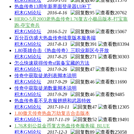
积木GM论坛
2016-1-31
46
11570
热血传奇13周年新界面登录器UI补丁
积木GM论坛
2016-4-16
95
20762
HERO-5月2003老热血传奇1.76复古小极品版本-打宝靠
跑-夺宝奇兵
积木GM论坛
2016-5-21
68
15067
百分百仿盛大热血传奇续章版本服务端
积木GM论坛
2017-8-13
391
83394
1.80英雄合击《热血传奇》三职业新区今开放
积木GM论坛
2017-8-25
271
30303
怎么快速获得传奇sf装备宝藏的方法
积木GM论坛
2017-9-26
47
11632
传奇中获取徒弟列表脚本说明
积木GM论坛
2017-9-29
46
11690
传奇中获取徒弟数量脚本说明
积木GM论坛
2017-9-29
46
9485
热血传奇看不见衣服翅膀和武器特效
积木GM论坛
2017-10-11
47
12305
1.80傲天传奇热血万劫复古合击版本
积木GM论坛
2017-11-19
52
19491
1.76木剑公益金币复古热血传奇服务端_BLUE
积木GM论坛
2017-12-3
89
25058