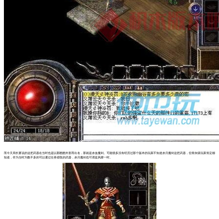
而今天局长要说的这把武器在当时也是以那酷酷外形而出名，那就是赤血魔剑。可能很多没有经历过那个版本的玩家不知道赤月魔剑这把武器，但骨灰级玩家肯定都
知道，作为当时为数不多的可以通过任务猎取的武器，赤月魔剑也可谓是风靡一时。