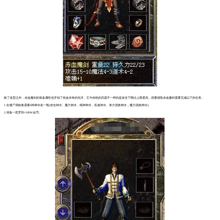
除了造型之外，赤血魔剑的装备属性也开创了热血传奇的先河，它与传统的武器不一样的是攻击下限比上限更高，想要猎取赤血魔剑需要完成以下的任务。
1.在僵尸洞收集需要6种神水各一瓶(攻击神水、魔力神水、精神神水、疾速神水、体力强效神水，魔力强效神水);
2.准备一把罗刹+100W金币。