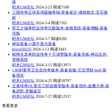
体
积木GM论坛
2024-2-25
阅读7109
三国传奇正传高清版服务端-装备鉴定-魂珠铭文-宝石镶
嵌
积木GM论坛
2024-3-4
阅读7162
冥王之城单职业传奇沉默版本-坐骑系统-装备增幅-装备
洗炼
积木GM论坛
2024-3-7
阅读6282
神佑装备小退不显示装备
hewei50235
2024-3-13
阅读3443
弑神火龙单职业传奇十元顶赞版本-装备洗炼-神品生肖-
宠物系统
积木GM论坛
2024-3-15
阅读13971
1.80剑客帝王合击传奇版本-装备首爆-元宝理财-buff-装
备强化
积木GM论坛
2024-4-25
阅读18797
王者传奇OL复古三职业微变版本-装备强化-血魔大师-装
备进阶-穿戴鉴定
积木GM论坛
2024-7-27
阅读12557
查看更多