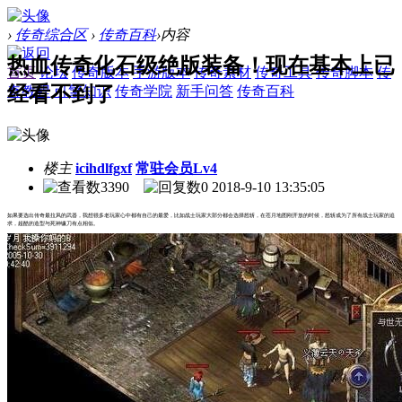
›
传奇综合区
›
传奇百科
›
内容
热血传奇化石级绝版装备！现在基本上已
首页
论坛
传奇版本
手游版本
传奇素材
传奇工具
传奇脚本
传
经看不到了
奇教程
引擎知识
传奇学院
新手问答
传奇百科
楼主
icihdlfgxf
常驻会员Lv4
3390
0
2018-9-10 13:35:05
如果要选出传奇最拉风的武器，我想很多老玩家心中都有自己的最爱，比如战士玩家大部分都会选择怒斩，在苍月地图刚开放的时候，怒斩成为了所有战士玩家的追
求，超酷的造型与死神镰刀有点相似。