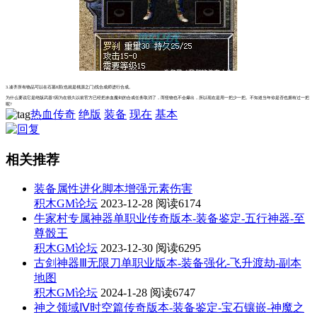
3.凑齐所有物品可以在石墓8层(也就是桃源之门)找合成师进行合成。
为什么要说它是绝版武器?因为在很久以前官方已经把赤血魔剑的合成任务取消了，而怪物也不会爆出，所以现在是用一把少一把。不知道当年你是否也拥有过一把
呢?
热血传奇
绝版
装备
现在
基本
相关推荐
装备属性进化脚本增强元素伤害
积木GM论坛
2023-12-28
阅读6174
牛家村专属神器单职业传奇版本-装备鉴定-五行神器-至
尊骰王
积木GM论坛
2023-12-30
阅读6295
古剑神器Ⅲ无限刀单职业版本-装备强化-飞升渡劫-副本
地图
积木GM论坛
2024-1-28
阅读6747
神之领域Ⅳ时空篇传奇版本-装备鉴定-宝石镶嵌-神魔之