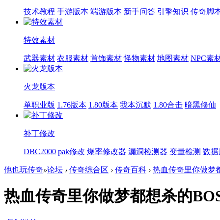
技术教程
手游版本
端游版本
新手问答
引擎知识
传奇脚
特效素材
武器素材
衣服素材
首饰素材
怪物素材
地图素材
NPC素
火龙版本
单职业版
1.76版本
1.80版本
我本沉默
1.80合击
暗黑修仙
补丁修改
DBC2000
pak修改
爆率修改器
漏洞检测器
变量检测
数据
他也玩传奇
»
论坛
›
传奇综合区
›
传奇百科
›
热血传奇里你做梦都
热血传奇里你做梦都想杀的BO