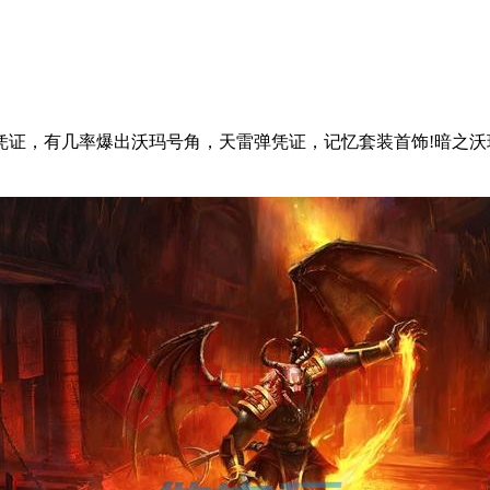
凭证，有几率爆出沃玛号角，天雷弹凭证，记忆套装首饰!暗之