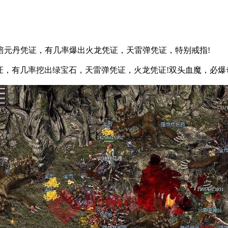
培元丹凭证，有几率爆出火龙凭证，天雷弹凭证，特别戒指!
凭证，有几率挖出绿宝石，天雷弹凭证，火龙凭证!双头血魔，必