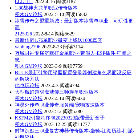
LLL_111
2022-4-16
阅读3187
1.80战神火龙单职业传奇版本
积木GM论坛
2022-5-10
阅读15832
冰雪传奇之盟重新城：最新版本冰雪单职业，可玩性更
高
2125326
2022-8-14
阅读5629
最新传奇1.76单职业微变上线送1000真充
yanbing2796
2022-8-23
阅读3114
万域封神专属沉默打金单职业-带假人-ESP插件-狂暴之
怒
积木GM论坛
2023-3-9
阅读7759
BLUE最新引擎用绿盟配置登录器创建角色界面没反应
的解决方法
他也玩论坛
2023-4-3
阅读4794
大型魔幻题材魔戒传三种族单职业版本
积木GM论坛
2023-4-14
阅读9434
神灵外传单职业传奇服务端 宠物攻速版本
积木GM论坛
2023-5-2
阅读5280
KSFM2引擎程序包20230323版带最新盒子
积木GM论坛
2023-12-25
阅读11777
封神沉默三职业复古神器传奇版本-坐骑-江湖历练-门派-
神魔淬体