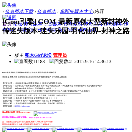
›
传奇版本下载
›
传奇版本
›
单职业版本大全
›
内容
[Gom引擎] GOM-最新原创大型新封神外
首页
论坛
传奇版本
手游版本
传奇素材
传奇工具
传奇脚本
传
传迷失版本-迷失乐园-羽化仙界-封神之路
奇教程
引擎知识
传奇学院
新手问答
传奇百科
楼主
积木GM论坛
管理员
11188
41
2015-9-16 14:36:13
GOM-最新原创大型新封神外传迷失版本-迷失乐园-羽化仙界-封神之路
独家新版 封杀外挂 超多地图 击杀超级BOSS 所有地图免费进入 秒升满级 品牌大服
【充值比例】：1比50万 积分1比2 能量值1比20 点卡多送90% 网银多送100%
【敬告玩家】：玩家请注意,本服务器为散人服务.如果不真心玩服的就别来了,我们也不欢迎.觉得有待遇的话,请立马删除登录器！
【地图怪物】：神级BOSS超多 全是BOSS 所有装备靠BOSS获得！！！
【版本宗旨】：封死外挂和加速，级好升,装备好打,不充钱照样混的很好!人气火爆,区区爆满,重金广告,长期稳定!。
--------------------------------------------------------------------------------------------------------------------------------------
【信誉保证】 >> 龍汐绝对公平、公正、稳定，非三天服，稳定运营，时间来证明！
【开区时间】 >> 每天4区 具体开区时间 请关注登陆器列表 ！！！！！
【游戏特色】 >>本服爆率 超高RMB好打 积分好打 装备好打 不花钱也能终极 。。
【封挂封速】 >> 登陆器从根源上封死加速，0加速0外挂，开挂必封，绝不手软！
【举报邮箱】 >>
89559111@qq.com
===================================================================
版本需额外购买 联系QQ 89559111
配套网站查看地址(请复制查看) ：http://wz.gm110.com/2015/97/
注：由于开区演示站点不定时更新更换版本 具体以本帖演示为准!
即日起购买付费版本 如果发现漏洞 可联系站长进行免费修复！
===================================================================