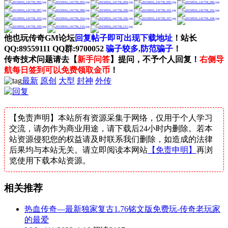
他也玩传奇GM论坛
回复帖子即可出现下载地址
！站长
QQ:89559111 QQ群:9700052
骗子较多,防范骗子
！
传奇技术问题请去【
新手问答
】提问，不予个人回复！
右侧导
航每日签到可以免费领取金币
！
最新
原创
大型
封神
外传
【免责声明】本站所有资源采集于网络，仅用于个人学习
交流，请勿作为商业用途，请下载后24小时内删除。若本
站资源侵犯您的权益请及时联系我们删除，如造成的法律
后果均与本站无关。请立即阅读本网站
【免责申明】
再浏
览使用下载本站资源。
相关推荐
热血传奇—最新独家复古1.76铭文版免费玩-传奇老玩家
的最爱