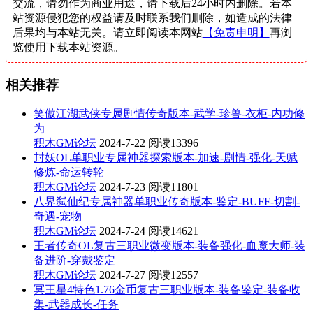
交流，请勿作为商业用途，请下载后24小时内删除。若本
站资源侵犯您的权益请及时联系我们删除，如造成的法律
后果均与本站无关。请立即阅读本网站
【免责申明】
再浏
览使用下载本站资源。
相关推荐
笑傲江湖武侠专属剧情传奇版本-武学-珍兽-衣柜-内功修
为
积木GM论坛
2024-7-22
阅读13396
封妖OL单职业专属神器探索版本-加速-剧情-强化-天赋
修炼-命运转轮
积木GM论坛
2024-7-23
阅读11801
八界弑仙纪专属神器单职业传奇版本-鉴定-BUFF-切割-
奇遇-宠物
积木GM论坛
2024-7-24
阅读14621
王者传奇OL复古三职业微变版本-装备强化-血魔大师-装
备进阶-穿戴鉴定
积木GM论坛
2024-7-27
阅读12557
冥王星4特色1.76金币复古三职业版本-装备鉴定-装备收
集-武器成长-任务