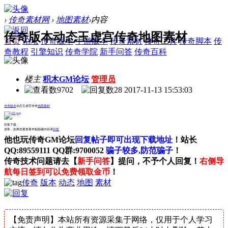
›
传奇素材网
›
地图素材
›
内容
传奇版本动态玉虚宫传奇地图素材
首页
论坛
传奇版本
手游版本
传奇素材
传奇工具
传奇脚本
传
奇教程
引擎知识
传奇学院
新手问答
传奇百科
楼主
积木GM论坛
管理员
9702
28
2017-11-13 15:53:03
传奇版本
动态玉虚宫传奇
地图素材
回复下载：
游客，如果您要查看本帖隐藏内容请
回复
他也玩传奇GM论坛
回复帖子即可出现下载地址
！站长
QQ:89559111 QQ群:9700052
骗子较多,防范骗子
！
传奇技术问题请去【
新手问答
】提问，不予个人回复！
右侧导
航每日签到可以免费领取金币
！
传奇
版本
动态
地图
素材
【免责声明】本站所有资源采集于网络，仅用于个人学习