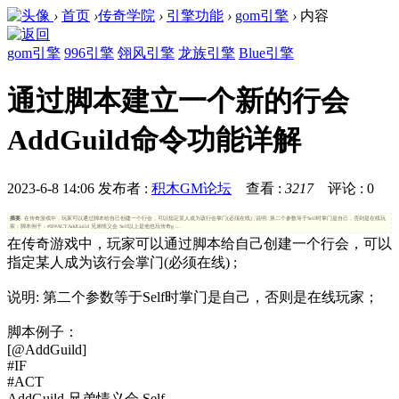
›
首页
›
传奇学院
›
引擎功能
›
gom引擎
›
内容
gom引擎
996引擎
翎风引擎
龙族引擎
Blue引擎
通过脚本建立一个新的行会
AddGuild命令功能详解
2023-6-8 14:06
发布者 :
积木GM论坛
查看 :
3217
评论 : 0
摘要
: 在传奇游戏中，玩家可以通过脚本给自己创建一个行会，可以指定某人成为该行会掌门(必须在线) ;说明: 第二个参数等于Self时掌门是自己，否则是在线玩
家；脚本例子：#IF#ACTAddGuild 兄弟情义会 Self以上是他也玩传奇g ...
在传奇游戏中，玩家可以通过脚本给自己创建一个行会，可以
指定某人成为该行会掌门(必须在线) ;
说明: 第二个参数等于Self时掌门是自己，否则是在线玩家；
脚本例子：
[@AddGuild]
#IF
#ACT
AddGuild 兄弟情义会 Self