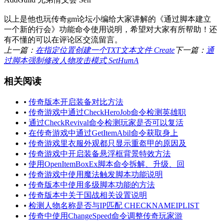
以上是他也玩传奇gm论坛小编给大家讲解的《通过脚本建立
一个新的行会》功能命令使用说明，希望对大家有所帮助！还
有不懂的可以在评论区交流留言。
上一篇：
在指定位置创建一个TXT文本文件 Create
下一篇：
通
过脚本强制修改人物攻击模式 SetHumA
相关阅读
•
传奇版本开启装备对比方法
•
传奇游戏中通过CheckHeroJob命令检测英雄职
•
通过CheckRevival命令检测玩家是否可以复活
•
在传奇游戏中通过GetItemAbil命令获取身上
•
传奇游戏里衣服外观都只显示重盔甲的原因及
•
传奇游戏中开启装备悬浮框背景特效方法
•
使用OpenItemBoxEx脚本命令拆解、升级、回
•
传奇游戏中使用魔法触发脚本功能说明
•
传奇版本中使用多级脚本功能的方法
•
传奇版本中关于国战相关设置说明
•
检测人物名称是否与IP匹配 CHECKNAMEIPLIST
•
传奇中使用ChangeSpeed命令调整传奇玩家游