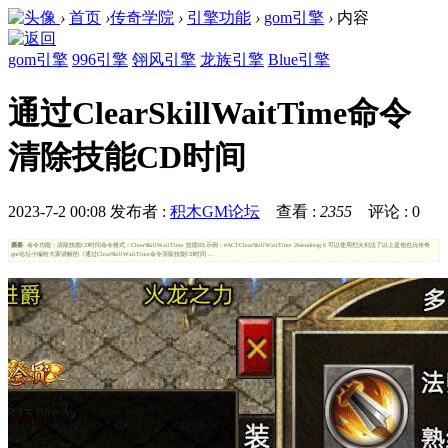
›
首页
›
传奇学院
›
引擎功能
›
gom引擎
›
内容
gom引擎
996引擎
翎风引擎
龙族引擎
Blue引擎
通过ClearSkillWaitTime命令
清除技能CD时间
2023-7-2 00:08
发布者 :
积木GM论坛
查看 :
2355
评论 : 0
摘要
: 命令功能：清除技能CD时间命令格式：ClearSkillWaitTime 技能ID;示例：#ACTClearSkillWaitTime 26sendmsg 6 可以使用烈火剑法了以上是他也玩传奇
gm论坛小编给大家讲解的《通过ClearSkillWaitTime命令清除技能CD时间 ...