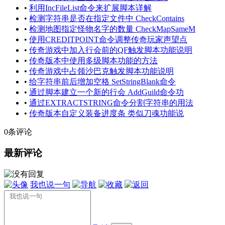
•
利用IncFileList命令来扩展脚本详解
•
检测字符串是否在指定文件中 CheckContains
•
检测地图指定怪物名字的数量 CheckMapSameM
•
使用CREDITPOINT命令调整传奇玩家声望点
•
传奇游戏中加入行会前的QF触发脚本功能说明
•
传奇版本中使用多级脚本功能的方法
•
传奇游戏中占领沙巴克触发脚本功能说明
•
给字符串前后增加空格 SetStringBlank命令
•
通过脚本建立一个新的行会 AddGuild命令功
•
通过EXTRACTSTRING命令分割字符串的用法
•
传奇版本自定义装备进度条 类似刀魂功能说
0条评论
最新评论
我也说一句