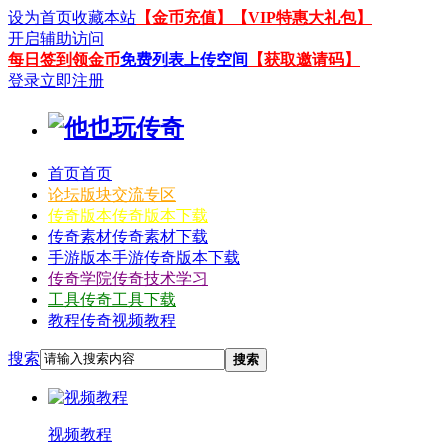
设为首页
收藏本站
【金币充值】
【VIP特惠大礼包】
开启辅助访问
每日签到领金币
免费列表上传空间
【获取邀请码】
登录
立即注册
首页
首页
论坛
版块交流专区
传奇版本
传奇版本下载
传奇素材
传奇素材下载
手游版本
手游传奇版本下载
传奇学院
传奇技术学习
工具
传奇工具下载
教程
传奇视频教程
搜索
搜索
视频教程