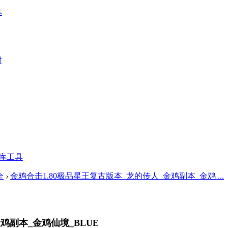
本
材
库工具
全
›
金鸡合击1.80极品星王复古版本_龙的传人_金鸡副本_金鸡 ...
鸡副本_金鸡仙境_BLUE