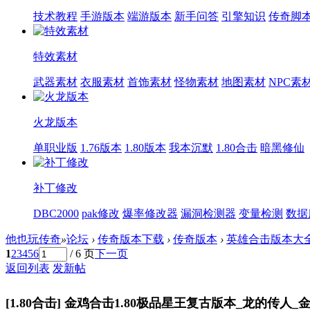
技术教程
手游版本
端游版本
新手问答
引擎知识
传奇脚
特效素材
武器素材
衣服素材
首饰素材
怪物素材
地图素材
NPC素
火龙版本
单职业版
1.76版本
1.80版本
我本沉默
1.80合击
暗黑修仙
补丁修改
DBC2000
pak修改
爆率修改器
漏洞检测器
变量检测
数据
他也玩传奇
»
论坛
›
传奇版本下载
›
传奇版本
›
英雄合击版本大
1
2
3
4
5
6
/ 6 页
下一页
返回列表
发新帖
[1.80合击]
金鸡合击1.80极品星王复古版本_龙的传人_金