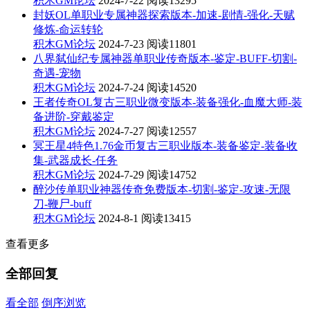
积木GM论坛
2024-7-22
阅读13295
封妖OL单职业专属神器探索版本-加速-剧情-强化-天赋
修炼-命运转轮
积木GM论坛
2024-7-23
阅读11801
八界弑仙纪专属神器单职业传奇版本-鉴定-BUFF-切割-
奇遇-宠物
积木GM论坛
2024-7-24
阅读14520
王者传奇OL复古三职业微变版本-装备强化-血魔大师-装
备进阶-穿戴鉴定
积木GM论坛
2024-7-27
阅读12557
冥王星4特色1.76金币复古三职业版本-装备鉴定-装备收
集-武器成长-任务
积木GM论坛
2024-7-29
阅读14752
醉沙传单职业神器传奇免费版本-切割-鉴定-攻速-无限
刀-鞭尸-buff
积木GM论坛
2024-8-1
阅读13415
查看更多
全部回复
看全部
倒序浏览