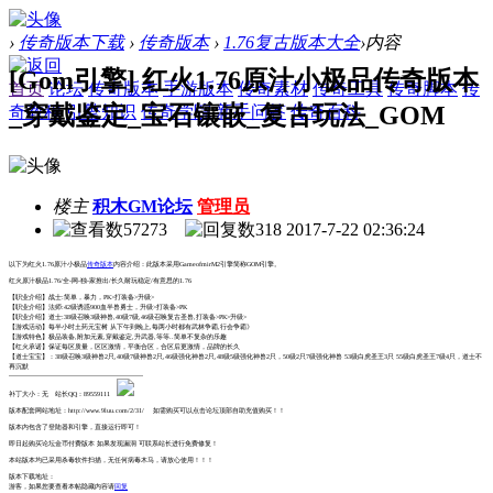
›
传奇版本下载
›
传奇版本
›
1.76复古版本大全
›
内容
[Gom引擎] 红火1.76原汁小极品传奇版本
首页
论坛
传奇版本
手游版本
传奇素材
传奇工具
传奇脚本
传
_穿戴鉴定_宝石镶嵌_复古玩法_GOM
奇教程
引擎知识
传奇学院
新手问答
传奇百科
楼主
积木GM论坛
管理员
57273
318
2017-7-22 02:36:24
以下为红火1.76原汁小极品
传奇版本
内容介绍：此版本采用GameofmirM2引擎简称GOM引擎。
红火原汁极品1.76/全-网-独-家推出/长久耐玩稳定/有意思的1.76
【职业介绍】战士:简单，暴力，PK>打装备>升级>
【职业介绍】法师:42级诱惑900血半兽勇士，升级>打装备>PK
【职业介绍】道士:38级召唤3级神兽,40级7级,46级召唤复古圣兽,打装备>PK>升级>
【游戏活动】每半小时土药元宝树 从下午到晚上,每两小时都有武林争霸,行会争霸》
【游戏特色】极品装备,附加元素,穿戴鉴定,升武器,等等..简单不复杂的乐趣
【红火承诺】保证每区质量，区区激情，平衡合区，合区后更激情，品牌的长久
【道士宝宝】：38级召唤3级神兽2只,40级7级神兽2只,46级强化神兽2只,48级5级强化神兽2只，50级2只7级强化神兽 53级白虎圣王3只 55级白虎圣王7级4只，道士不
再沉默
-------------------------------------------------------------
补丁大小：无 站长QQ：89559111
版本配套网站地址：http://www.9luu.com/2/31/ 如需购买可以点击论坛顶部自助充值购买！！
版本内包含了登陆器和引擎，直接运行即可！
即日起购买论坛金币付费版本 如果发现漏洞 可联系站长进行免费修复！
本站版本均已采用杀毒软件扫描，无任何病毒木马，请放心使用！！！
版本下载地址：
游客，如果您要查看本帖隐藏内容请
回复