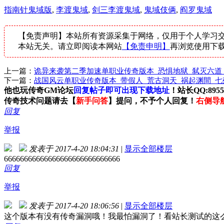
指南针鬼域版
,
李渡鬼域
,
剑三李渡鬼域
,
鬼域伎俩
,
阎罗鬼域
【免责声明】本站所有资源采集于网络，仅用于个人学习交
本站无关。请立即阅读本网站
【免责申明】
再浏览使用下
上一篇：
诡异来袭第二季加速单职业传奇版本_恐惧地狱_弑灭六道_
下一篇：
战国风云单职业传奇版本_带假人_荒古洞天_祸起渊間_七
他也玩传奇GM论坛
回复帖子即可出现下载地址
！站长QQ:89559
传奇技术问题请去【
新手问答
】提问，不予个人回复！
右侧导
回复
举报
发表于 2017-4-20 18:04:31
|
显示全部楼层
66666666666666666666666666666
回复
举报
发表于 2017-4-20 18:06:56
|
显示全部楼层
这个版本有没有传奇漏洞哦！我最怕漏洞了！看站长测试的这