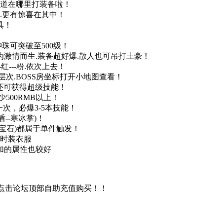
知道在哪里打装备啦！
.更有惊喜在其中！
具！
神珠可突破至500级！
 为激情而生.装备超好爆.散人也可吊打土豪！
-红---粉.依次上去！
次.BOSS房坐标打开小地图查看！
充还可获得超级技能！
500RMB以上！
次，必爆3-5本技能！
--寒冰掌)！
牌.宝石)都属于单件触发！
+时装衣服
加的属性也较好
需购买可以点击论坛顶部自助充值购买！！