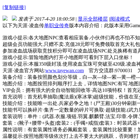
[复制链接]
发表于 2017-4-20 18:00:58
|
显示全部楼层
|
阅读模式
以下为天涯·凌血传
单职业传奇
版本内容介绍：此版本采用Gameo
游戏小提示:各大地图NPC查看相应装备.小伙伴们再也不怕不
超级会员功能强大.只赠不卖.充值28元即可免费领取首充大礼包
参加凌血战场获取竞技积分即可在凌血战场NPC处兑换稀有道
游戏小提示:冒险地图内打开小地图即可看到下层入口坐标！
游戏小提示:本服350级封顶.使用凌血宝珠可突破至420级.凌血
天涯·凌血官方网站:
www.tayewan.com
官方交流群:9700031
装备介绍：装备按照颜色划分等级，白---灰---绿---紫---黄---橙--
地图介绍：地图按照排列顺序打上去，详情地图NPC有写.地图层
VIP会员：拥有强大的全自动智能回收等·高达10项特权！首
首充说明：首充机率抽取(魔法盾)(寒冰掌)超级技能，价值在至少
技能介绍：技能唯一出处.兵家必争之地！(尸王殿)30分钟刷新一
技能书可以换碎片·集齐一定数量的碎片可换取·超级技能.(武力盾
套装说明：单件：(武器.衣服.项链.羽翼.麒麟臂.法宝.印章.令
套装：(靴子+腰带+头盔)套装2：(手镯+戒指)套装3：时装武器
属性说明：有套装属性请务必佩戴套装，套装属性比较重要！
温馨提示:按照地图等级依次打上去不要太大的跳跃，否则难打