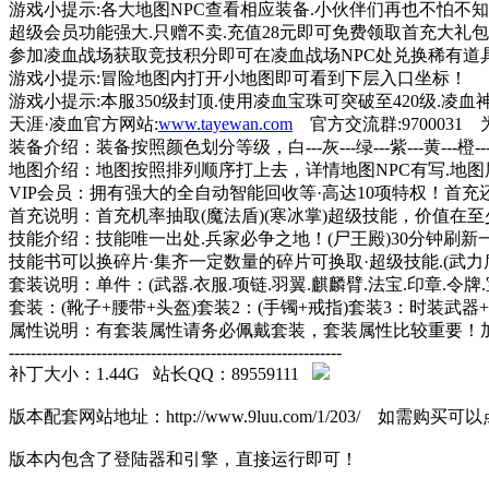
游戏小提示:各大地图NPC查看相应装备.小伙伴们再也不怕不
超级会员功能强大.只赠不卖.充值28元即可免费领取首充大礼包
参加凌血战场获取竞技积分即可在凌血战场NPC处兑换稀有道
游戏小提示:冒险地图内打开小地图即可看到下层入口坐标！
游戏小提示:本服350级封顶.使用凌血宝珠可突破至420级.凌血
天涯·凌血官方网站:
www.tayewan.com
官方交流群:9700031
装备介绍：装备按照颜色划分等级，白---灰---绿---紫---黄---橙--
地图介绍：地图按照排列顺序打上去，详情地图NPC有写.地图层
VIP会员：拥有强大的全自动智能回收等·高达10项特权！首
首充说明：首充机率抽取(魔法盾)(寒冰掌)超级技能，价值在至少
技能介绍：技能唯一出处.兵家必争之地！(尸王殿)30分钟刷新一
技能书可以换碎片·集齐一定数量的碎片可换取·超级技能.(武力盾
套装说明：单件：(武器.衣服.项链.羽翼.麒麟臂.法宝.印章.令
套装：(靴子+腰带+头盔)套装2：(手镯+戒指)套装3：时装武器
属性说明：有套装属性请务必佩戴套装，套装属性比较重要！
-------------------------------------------------------------
补丁大小：1.44G 站长QQ：89559111
版本配套网站地址：http://www.9luu.com/1/203/ 如
版本内包含了登陆器和引擎，直接运行即可！