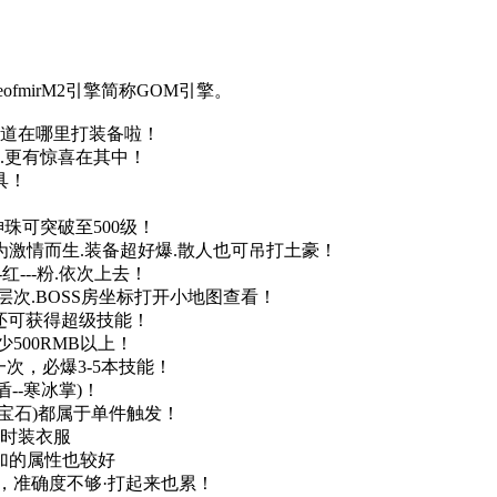
fmirM2引擎简称GOM引擎。
知道在哪里打装备啦！
.更有惊喜在其中！
具！
神珠可突破至500级！
 为激情而生.装备超好爆.散人也可吊打土豪！
-红---粉.依次上去！
次.BOSS房坐标打开小地图查看！
充还可获得超级技能！
500RMB以上！
次，必爆3-5本技能！
--寒冰掌)！
牌.宝石)都属于单件触发！
+时装衣服
加的属性也较好
，准确度不够·打起来也累！