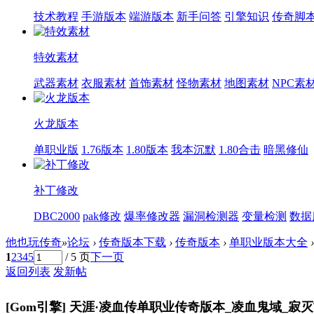
技术教程
手游版本
端游版本
新手问答
引擎知识
传奇脚
特效素材
武器素材
衣服素材
首饰素材
怪物素材
地图素材
NPC素
火龙版本
单职业版
1.76版本
1.80版本
我本沉默
1.80合击
暗黑修仙
补丁修改
DBC2000
pak修改
爆率修改器
漏洞检测器
变量检测
数据
他也玩传奇
»
论坛
›
传奇版本下载
›
传奇版本
›
单职业版本大全
›
1
2
3
4
5
/ 5 页
下一页
返回列表
发新帖
[Gom引擎]
天涯·凌血传单职业传奇版本_凌血鬼域_寂灭