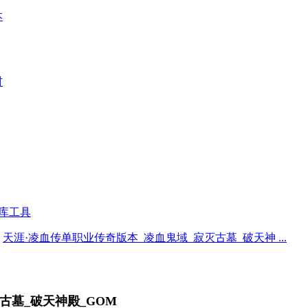
本
材
库工具
天涯·凌血传单职业传奇版本_凌血鬼域_寂灭古墓_破天神 ...
古墓_破天神殿_GOM