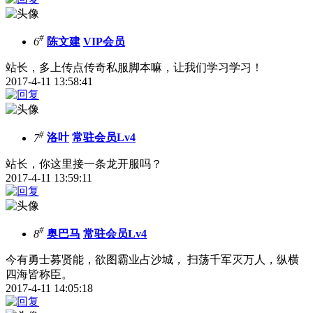
#
6
陈文建
VIP会员
站长，多上传点传奇私服脚本嘛，让我们学习学习！
2017-4-11 13:58:41
#
7
洛叶
常驻会员Lv4
站长，你这里接一条龙开服吗？
2017-4-11 13:59:11
#
8
奥巴马
常驻会员Lv4
今有勇士募贤能，欲图霸业占沙城， 扫荡千军灭万人，纵横
四海皆称臣。
2017-4-11 14:05:18