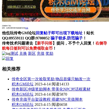
完整脚本下载：
游客，如果您要查看本帖隐藏内容请
回复
他也玩传奇GM论坛
回复帖子即可出现下载地址
！站长
QQ:89559111 QQ群:9700052
骗子较多,防范骗子
！
传奇技术问题请去【
新手问答
】提问，不予个人回复！
右侧导
航每日签到可以免费领取金币
！
测试
兑换
新区
充值
奖励
相关推荐
传奇全区第一次捡取奖励 物品首爆只触发一次
积木GM论坛
2023-4-14
阅读14133
传奇新区冲级奖励脚本 带美化NPC对话框素材
积木GM论坛
2023-4-14
阅读5870
传奇充值平台架设教程 搭建NPC充值脚本
积木GM论坛
2023-4-15
阅读6658