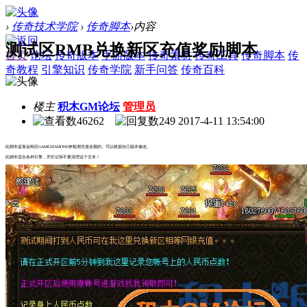
›
传奇技术学院
›
传奇脚本
›
内容
测试区RMB兑换新区充值奖励脚本
首页
论坛
传奇版本
手游版本
传奇素材
传奇工具
传奇脚本
传
奇教程
引擎知识
传奇学院
新手问答
传奇百科
楼主
积木GM论坛
管理员
46262
249
2017-4-11 13:54:00
此脚本是靠金刚石GAMEDIAMOND来检测充值金额的。可以根据自己版本修改。
此脚本适合各种引擎，开区记得不要清理这个文本！