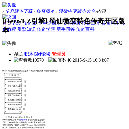
›
传奇版本下载
›
传奇版本
›
轻微中变版本大全
›
内容
[Hero/LZ引擎] 蜀仙微变特色传奇开区版
首页
论坛
传奇版本
手游版本
传奇素材
传奇工具
传奇脚本
传
本
奇教程
引擎知识
传奇学院
新手问答
传奇百科
楼主
积木GM论坛
管理员
10570
40
2015-9-15 16:34:07
HERO-蜀仙微变特色靓装开区版本-玲珑宝塔-嗜血深渊-神魔空间-龍神之家
╔─────────────╗
│ 独 家 微 变 │
│─────────────│
│◆───────────◆│
││ 全新版本大胆创新 ││
│◆───────────◆│
││ 终极必爆 散人好混 ││
│◆───────────◆│
││ 元宝好打 活动多多 ││
│◆───────────◆│
││ 重金广告 纯散人服 ││
│◆───────────◆│
││ 拒绝团队 拒绝家族 ││
│◆───────────◆│
││ 封死外挂 开挂必封 ││
│◆───────────◆│
││ 秋季爆款 V8.8.8 ││
│◆───────────◆│
╚─────────────╝
秋 季 爆 款 2015 暖 心 华 丽 大 作
秋季爆款飙血巨作-蜀仙
微变传奇
-暖心版-9月新版提前嗨
元宝 1:10000点卡赠80% 网银赠100%多充多送 神器 好礼
与胜利者共鸣、每日万元连体广告.zhaosf长久15至30连体
新区第二天晚上千人攻城 沙奖励388W元宝+神秘装备等.