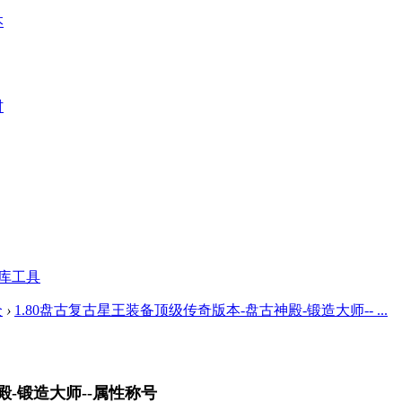
本
材
库工具
全
›
1.80盘古复古星王装备顶级传奇版本-盘古神殿-锻造大师-- ...
殿-锻造大师--属性称号