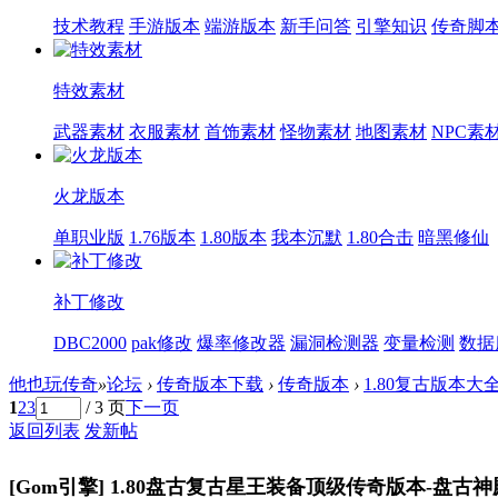
技术教程
手游版本
端游版本
新手问答
引擎知识
传奇脚
特效素材
武器素材
衣服素材
首饰素材
怪物素材
地图素材
NPC素
火龙版本
单职业版
1.76版本
1.80版本
我本沉默
1.80合击
暗黑修仙
补丁修改
DBC2000
pak修改
爆率修改器
漏洞检测器
变量检测
数据
他也玩传奇
»
论坛
›
传奇版本下载
›
传奇版本
›
1.80复古版本大
1
2
3
/ 3 页
下一页
返回列表
发新帖
[Gom引擎]
1.80盘古复古星王装备顶级传奇版本-盘古神