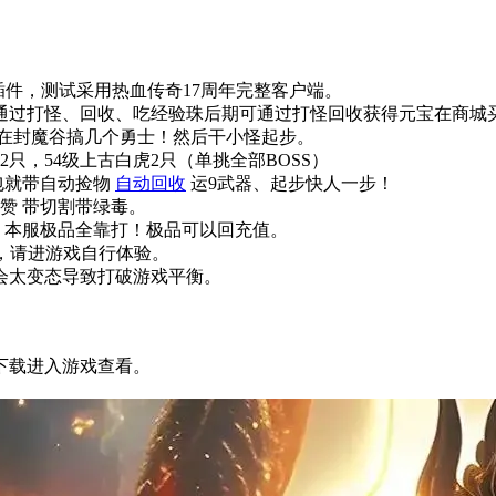
P-B插件，测试采用热血传奇17周年完整客户端。
以通过打怪、回收、吃经验珠后期可通过打怪回收获得元宝在商城
以在封魔谷搞几个勇士！然后干小怪起步。
虎2只，54级上古白虎2只（单挑全部BOSS）
礼包就带自动捡物
自动回收
运9武器、起步快人一步！
赞 带切割带绿毒。
 本服极品全靠打！极品可以回充值。
多，请进游戏自行体验。
会太变态导致打破游戏平衡。
下载进入游戏查看。