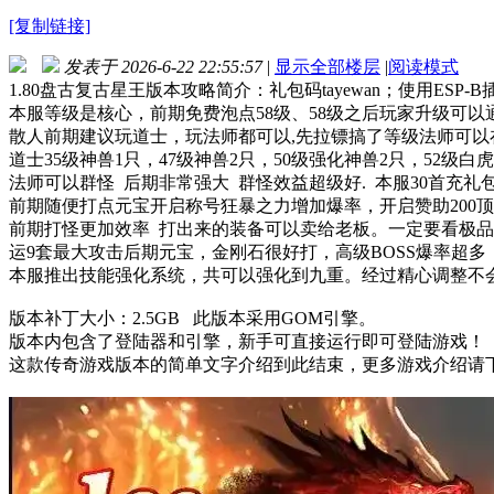
[复制链接]
发表于 2026-6-22 22:55:57
|
显示全部楼层
|
阅读模式
1.80盘古复古星王版本攻略简介：礼包码tayewan；使用ES
本服等级是核心，前期免费泡点58级、58级之后玩家升级可
散人前期建议玩道士，玩法师都可以,先拉镖搞了等级法师可
道士35级神兽1只，47级神兽2只，50级强化神兽2只，52级白
法师可以群怪 后期非常强大 群怪效益超级好. 本服30首充
前期随便打点元宝开启称号狂暴之力增加爆率，开启赞助200顶
前期打怪更加效率 打出来的装备可以卖给老板。一定要看极品
运9套最大攻击后期元宝，金刚石很好打，高级BOSS爆率超
本服推出技能强化系统，共可以强化到九重。经过精心调整不
版本补丁大小：2.5GB 此版本采用GOM引擎。
版本内包含了登陆器和引擎，新手可直接运行即可登陆游戏！
这款传奇游戏版本的简单文字介绍到此结束，更多游戏介绍请