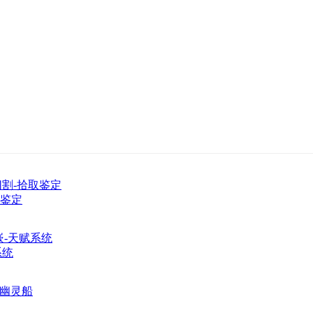
取鉴定
系统