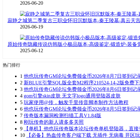
2026-06-20
寂静之城第二季复古三职业怀旧沉默版本-秦王陵墓-真云天
2026-06-19
原始传奇隐藏传说仿韩版小极品版本-高级鉴定-锻造炉-装备
2025-06-12
热门排行
1
他也玩传奇GM论坛免费领金币2026年8月7日签到记
2
新BLUE引擎SQL版全套M2程序210524-14-2版免费
3
他也玩传奇GM论坛免费领金币2026年8月6日签到记
4
gom引擎skin皮肤 无文字logo通用登陆器皮肤
5
玩家使用@传，触发千里传音脚本制作方法教程
6
他也玩传奇GM论坛免费领金币2026年8月5日签到记
7
传奇版本漏洞检测扫描工具V1.84版
8
刚玩传奇的新人请多多关照
9
【单机】他也玩传奇版本论坛传奇单机登陆器，直接
10
【必备】热血传奇客户端下载 无插件 无病毒 开区