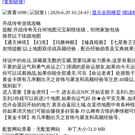
[复制链接]
1698
|
1
|
2026-6-20 16:24:43
|
显示全部楼层
|
阅读
开战传奇游戏攻略
提醒:开战传奇无任何地图元宝刷怪练级，拒绝家族包场
推荐以下练级地图
【通天神塔】【幻境】【玛雅神殿】【修真暗殿】【七星鲁王
友情提醒:以上地图双倍或高额经验，配合经验勋章及宝典效果
传说中的命运,深藏着无数的宝藏,需要玩家奋力厮杀,这里有着
不要的是运气和勇气命运之门,强调的是命运朋友,如果你今天运
你可以试着挑战,如果你能全部通关,可在【命运老者】处摇骰
黄金卡牌有几率翻出天之首饰与屠龙和高额经验等注意:40级
规则如下:
进入需要【黄金虎符】一个.进去后点NPC开始丢骰子.丢到5.
丢到2你就可以前进2个地图.如果你运气好.你★会平安无事..
也许会退回开始的地方.甚至会返回土城.在某些地图中有各种
你如果消灭他们可能会爆很多好装备.什么稀奇古怪的事情都可能
【黄金卡牌】有几率翻出天之首饰与屠龙和高额经验等。
配套网站查看：无配套网站 补丁大小:51.0 MB