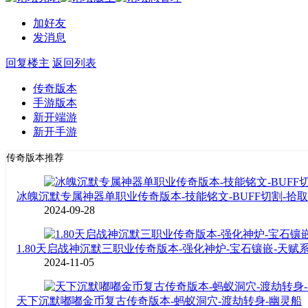
加好友
发消息
回复楼主
返回列表
传奇版本
手游版本
新开端游
新开手游
传奇版本推荐
冰魄沉默专属神器单职业传奇版本-技能铭文-BUFF切割-拾
2024-09-28
1.80天启战神沉默三职业传奇版本-强化神炉-宝石镶嵌-天赋
2024-11-05
天下沉默嘟嘟金币复古传奇版本-蚂蚁洞穴-渡劫转身-幽灵船