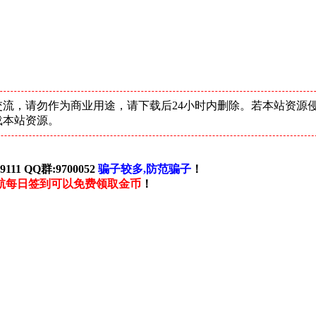
流，请勿作为商业用途，请下载后24小时内删除。若本站资源
载本站资源。
111 QQ群:9700052
骗子较多,防范骗子
！
航每日签到可以免费领取金币
！