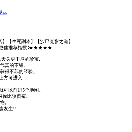
模式
宫】【生死副本】【沙巴克影之道】
更佳推荐指数∶★★★★★
比天关更丰厚的珍宝,
气真的不错,
子获得不菲的经验。
以上方可进入
您就可以前进5个地图。
如果你比较倒霉。
怪物。
发生!!