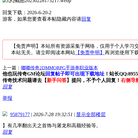
回复下载：2026-6-20-2
游客，如果您要查看本帖隐藏内容请
回复
【免责声明】本站所有资源采集于网络，仅用于个人学习交
本站无关。请立即阅读本网站
【免责申明】
再浏览使用下
上一篇：
嘟嘟传奇2DMMORPG手游单职业版本
他也玩传奇GM论坛
回复帖子即可出现下载地址
！站长QQ:89559
传奇技术问题请去【
新手问答
】提问，不予个人回复！
右侧导
回复
举报
95879177
|
2026-7-28 19:32:51
|
显示全部楼层
】有几率翻出天之首饰与屠龙和高额经验等。
回复