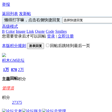
举报
返回列表
发新帖
懒得打字嘛，点击右侧快捷回复
高级模式
B
Color
Image
Link
Quote
Code
Smilies
您需要登录后才可以回帖
登录
|
立即注册
本版积分规则
回帖后跳转到最后一页
发表回复
积木GM论坛
1万
870
2万
回帖
主题
积分
管理员
积分
27375