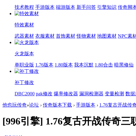
技术教程
手游版本
端游版本
新手问答
引擎知识
传奇脚
特效素材
武器素材
衣服素材
首饰素材
怪物素材
地图素材
NPC素
火龙版本
单职业版
1.76版本
1.80版本
我本沉默
1.80合击
暗黑修仙
补丁修改
DBC2000
pak修改
爆率修改器
漏洞检测器
变量检测
数据
他也玩传奇
»
论坛
›
传奇版本下载
›
手游版本
›
1.76复古开战
[996引擎]
1.76复古开战传奇