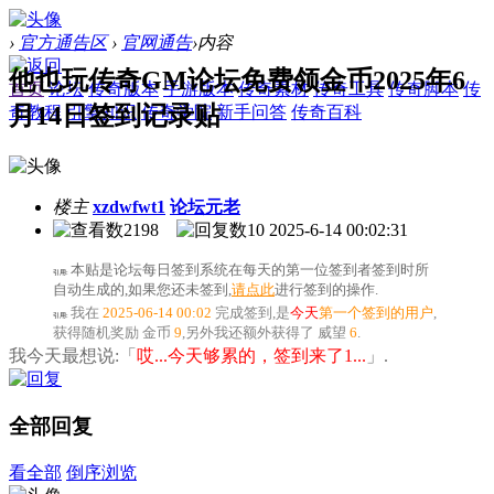
›
官方通告区
›
官网通告
›
内容
他也玩传奇GM论坛免费领金币2025年6
首页
论坛
传奇版本
手游版本
传奇素材
传奇工具
传奇脚本
传
月14日签到记录贴
奇教程
引擎知识
传奇学院
新手问答
传奇百科
楼主
xzdwfwt1
论坛元老
2198
10
2025-6-14 00:02:31
本贴是论坛每日签到系统在每天的第一位签到者签到时所
引用:
自动生成的,如果您还未签到,
请点此
进行签到的操作.
我在
2025-06-14 00:02
完成签到,是
今天
第一个签到的用户
,
引用:
获得随机奖励
金币
9
,另外我还额外获得了
威望
6
.
我今天最想说:「
哎...今天够累的，签到来了1...
」.
全部回复
看全部
倒序浏览