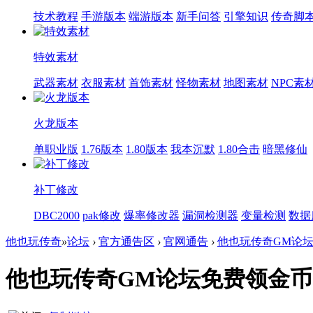
技术教程
手游版本
端游版本
新手问答
引擎知识
传奇脚
特效素材
武器素材
衣服素材
首饰素材
怪物素材
地图素材
NPC素
火龙版本
单职业版
1.76版本
1.80版本
我本沉默
1.80合击
暗黑修仙
补丁修改
DBC2000
pak修改
爆率修改器
漏洞检测器
变量检测
数据
他也玩传奇
»
论坛
›
官方通告区
›
官网通告
›
他也玩传奇GM论坛免
他也玩传奇GM论坛免费领金币2