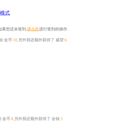
模式
果您还未签到,
请点此
进行签到的操作.
奖励
金币
10
,另外我还额外获得了
威望
6
.
励
金币
8
,另外我还额外获得了
金钱
5