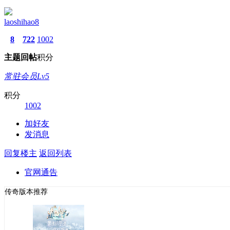
laoshihao8
8
722
1002
主题
回帖
积分
常驻会员Lv5
积分
1002
加好友
发消息
回复楼主
返回列表
官网通告
传奇版本推荐