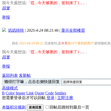
我今天最想说:「
哎...今天够累的，签到来了1...
」.
回复
举报
叽叽哇哇
|
2025-4-24 08:21:46
|
显示全部楼层
我在
2025-04-24 08:21
完成签到,是
今天
第10个签到的用户
,获得随机
我今天最想说:「
哎...今天够累的，签到来了1...
」.
回复
举报
返回列表
发新帖
懒得打字嘛，点击右侧快捷回复
高级模式
B
Color
Image
Link
Quote
Code
Smilies
您需要登录后才可以回帖
登录
|
立即注册
本版积分规则
回帖后跳转到最后一页
发表回复