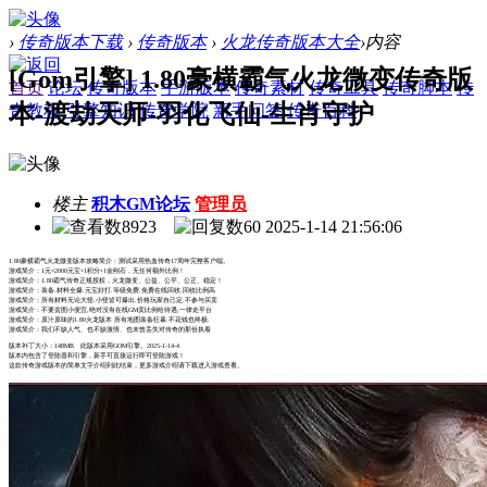
›
传奇版本下载
›
传奇版本
›
火龙传奇版本大全
›
内容
[Gom引擎] 1.80豪横霸气火龙微变传奇版
首页
论坛
传奇版本
手游版本
传奇素材
传奇工具
传奇脚本
传
本-渡劫天师-羽化飞仙-生肖守护
奇教程
引擎知识
传奇学院
新手问答
传奇百科
楼主
积木GM论坛
管理员
8923
60
2025-1-14 21:56:06
1.80豪横霸气火龙微变版本攻略简介：测试采用热血传奇17周年完整客户端。
游戏简介：1元=2000元宝+1积分+1金刚石，无任何额外比例！
游戏简介：1.80霸气传奇正规授权，火龙微变、公益、公平、公正、稳定！
游戏简介：装备.材料全爆.元宝好打.等级免费.免费在线回收.回收比例高
游戏简介：所有材料无论大怪.小怪皆可爆出.价格玩家自己定.不参与买卖
游戏简介：不要贪图小便宜,绝对没有在线GM卖比例给待遇,一律走平台
游戏简介：原汁原味的1.80火龙版本 所有地图装备狂暴.不花钱也终极.
游戏简介：我们不缺人气、也不缺激情、也未曾丢失对传奇的那份执着
版本补丁大小：148MB 此版本采用GOM引擎。2025-1-14-4
版本内包含了登陆器和引擎，新手可直接运行即可登陆游戏！
这款传奇游戏版本的简单文字介绍到此结束，更多游戏介绍请下载进入游戏查看。