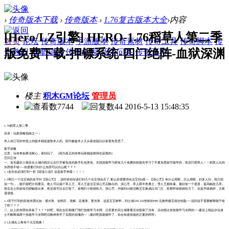
›
传奇版本下载
›
传奇版本
›
1.76复古版本大全
›
内容
[Hero/LZ引擎] HERO-1.76稻草人第二季
首页
论坛
传奇版本
手游版本
传奇素材
传奇工具
传奇脚本
传
版免费下载-押镖系统-四门绝阵-血狱深渊
奇教程
引擎知识
传奇学院
新手问答
传奇百科
楼主
积木GM论坛
管理员
7744
44
2016-5-13 15:48:35
1.76稻草人第二季
目录 / 玩家攻略指南之一 ↓
本人自己写的市面上的版本都是盗取本人的。因为被盗本人又从新改版比以前更有意思了。
新手攻略
注意：玩传奇如果没耐心，请别玩了。（因为真正的传奇玩家都是耐得住寂寞的）
言归正传
一、首先建好人物后去土城问我怎么去打开被包送的新手礼包里有。先找技能学习师有几个免费的技能先学习了不要东西就可能学的，然后打稻草人！！稻草人出的
东西很不错~~~你需要打到什么东西可以出山呢？？？
1.1首先你必须打到一把【碧血匕首】这是新手神器！！！！
1.2再打一个法宝他的名字叫【清心咒】，这时候你应该打到几个法宝强化石了,那么你需要强化法宝到4星~~ 【清心咒】有什么用呢，怎么用呢，好多人问，我只想
说一句...，能不能吧介绍看完。散人可以搞个草人王，草人王是法宝清心咒召唤出的。清心咒，草人跟半兽勇士，雪人王都有暴。最好加一个星星，提高触发几率。
然后去土药砍练功师触发出来，然后就可以去打怪了。前期打小怪很给力。清心咒，升级到10级召唤宝宝换成白日门王，给那时候就很给力了。但是升级易碎，大家
需谨慎。
1.3至于打到的其他东西比如：避水珠、金刚石、龙鳞、定魂珠、夜光珠，这是五宝材料，到土城339.332坐标的NPC兑换终极宝箱合钥匙~~~说到这不需要解释能干啥
了吧？？？
二、以上的东西你具备了？？？好吧，现在去狂刷僵尸洞打技能学习令牌。注意要长回土城看看活动怪刷了没有，活动怪比掉技能学习令牌的~~~建议上线起步玩道
士不解释搞两个技能学习令牌吧召唤神兽学了后面的你懂的~~（最好吧技能都学了，你会知道技能的正要的呵呵）
2.1土城右上角有个元宝税换！