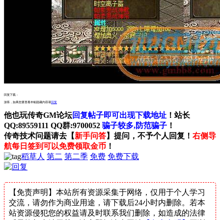
回复下载：
游客，如果您要查看本帖隐藏内容请
回复
他也玩传奇GM论坛
回复帖子即可出现下载地址
！站长
QQ:89559111 QQ群:9700052
骗子较多,防范骗子
！
传奇技术问题请去【
新手问答
】提问，不予个人回复！
右侧导
航每日签到可以免费领取金币
！
稻草人
第二
第二季
免费
免费下载
【免责声明】本站所有资源采集于网络，仅用于个人学习
交流，请勿作为商业用途，请下载后24小时内删除。若本
站资源侵犯您的权益请及时联系我们删除，如造成的法律