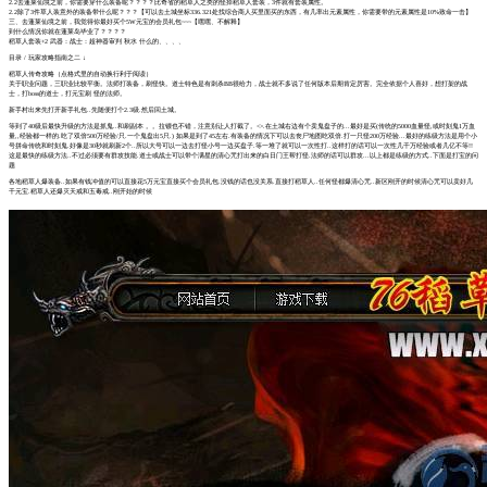
2.2去蓬莱仙境之前，你需要穿什么装备呢？？？？比奇省的稻草人之类的怪掉稻草人套装，3件就有套装属性。
2.2除了3件草人装意外的装备带什么呢？？？【可以去土城坐标336.321处找综合商人买里面买的东西，有几率出元素属性，你需要带的元素属性是10%致命一击】
三、去蓬莱仙境之前，我觉得你最好买个5W元宝的会员礼包~~~【嘿嘿、不解释】
到什么情况你就在蓬莱岛毕业了？？？？
稻草人套装+2 武器：战士：超神器审判 秋水 什么的、、、、
目录 / 玩家攻略指南之二 ↓
稻草人传奇攻略（点格式里的自动换行利于阅读）
关于职业问题，三职业比较平衡。法师打装备，刷怪快。道士特色是有刺杀BB很给力，战士就不多说了任何版本后期肯定厉害。完全依据个人喜好，想打架的战
士，打boss的道士，打元宝刷 怪的法师。
新手村出来先打开新手礼包..先随便打个2.3级.然后回土城。
等到了40级后最快升级的方法是抓鬼..和刷副本 。。拉镖也不错，注意别让人打截了。<>.在土城右边有个卖鬼盘子的...最好是买(传统的5000血量怪,或时刻鬼1万血
量,,经验都一样的.吃了双倍500万经验/只.一个鬼盘出5只.) 如果是到了45左右.有装备的情况下可以去丧尸地图吃双倍.打一只怪200万经验...最好的练级方法是用个小
号拼命传统和时刻鬼.好像是30秒就刷新2个..所以大号可以一边去打怪小号一边买盘子.等一堆了就可以一次性打..这样打的话可以一次性几千万经验或者几亿不等!!
这是最快的练级方法..不过必须要有群攻技能.道士或战士可以带个满星的清心咒打出来的白日门王帮打怪.法师的话可以群攻...以上都是练级的方式..下面是打宝的问
题
各地稻草人爆装备..如果有钱冲值的可以直接花5万元宝直接买个会员礼包.没钱的话也没关系.直接打稻草人..任何怪都爆清心咒..新区刚开的时候清心咒可以卖好几
千元宝.稻草人还爆灭天戒和五毒戒..刚开始的时候