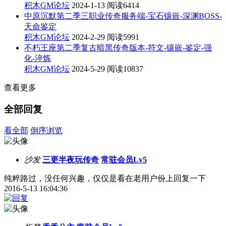
积木GM论坛
2024-1-13
阅读6414
中原沉默第二季三职业传奇服务端-宝石镶嵌-深渊BOSS-
天命鉴定
积木GM论坛
2024-2-29
阅读5991
不朽王座第二季复古暗黑传奇版本-符文-镶嵌-鉴定-强
化-淬炼
积木GM论坛
2024-5-29
阅读10837
查看更多
全部回复
看全部
倒序浏览
沙发
三更半夜玩传奇
常驻会员Lv5
纯粹路过，没任何兴趣，仅仅是看在老用户份上回复一下
2016-5-13 16:04:36