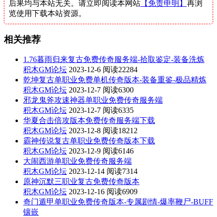
后果均与本站无关。请立即阅读本网站
【免责申明】
再浏
览使用下载本站资源。
相关推荐
1.76暮雨归来复古免费传奇服务端-拾取鉴定-装备洗炼
积木GM论坛
2023-12-6
阅读22284
乾坤复古单职业免费单机传奇版本-装备重鉴-极品精炼
积木GM论坛
2023-12-7
阅读6300
邪龙鬼斧攻速神器单职业免费传奇服务端
积木GM论坛
2023-12-7
阅读6335
华夏合击倍攻版本免费传奇服务端下载
积木GM论坛
2023-12-8
阅读18212
霸神传说复古单职业免费传奇版本下载
积木GM论坛
2023-12-9
阅读6146
大闹西游单职业免费传奇服务端
积木GM论坛
2023-12-14
阅读7314
原神沉默三职业复古免费传奇版本
积木GM论坛
2023-12-16
阅读6909
奇门遁甲单职业免费传奇版本-专属剧情-爆率鞭尸-BUFF
镶嵌