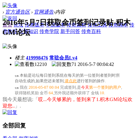
›
官方通告区
›
官网通告
›
内容
2016年5月7日获取金币签到记录贴-积木
首页
论坛
传奇版本
手游版本
传奇素材
传奇工具
传奇脚本
传
GM论坛
奇教程
引擎知识
传奇学院
新手问答
传奇百科
楼主
419998476
常驻会员Lv4
12210
71
2016-5-7 00:04:42
本贴是论坛每日签到系统在每天的第一位签到者签到时所
引用:
自动生成的,如果您还未签到,
请点此
进行签到的操作.
我在
2016-05-07 00:04
完成签到,是
今天
第一个签到的用户
,
引用:
获得随机奖励
金币
64
,另外我还额外获得了
金钱
10
.
我今天最想说:「
哎...今天够累的，签到来了1.积木GM论坛欢
迎您..
」.
全部回复