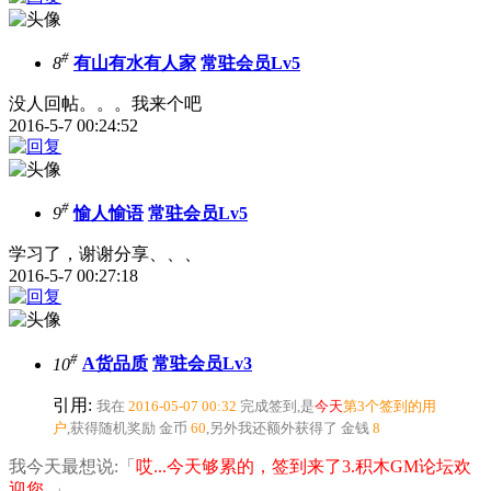
#
8
有山有水有人家
常驻会员Lv5
没人回帖。。。我来个吧
2016-5-7 00:24:52
#
9
愉人愉语
常驻会员Lv5
学习了，谢谢分享、、、
2016-5-7 00:27:18
#
10
A货品质
常驻会员Lv3
引用:
我在
2016-05-07 00:32
完成签到,是
今天
第3个签到的用
户
,获得随机奖励
金币
60
,另外我还额外获得了
金钱
8
我今天最想说:「
哎...今天够累的，签到来了3.积木GM论坛欢
迎您..
」.