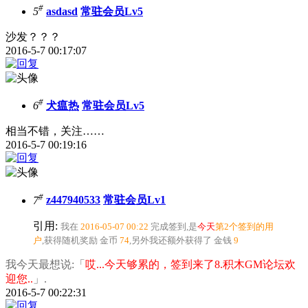
#
5
asdasd
常驻会员Lv5
沙发？？？
2016-5-7 00:17:07
#
6
犬瘟热
常驻会员Lv5
相当不错，关注……
2016-5-7 00:19:16
#
7
z447940533
常驻会员Lv1
引用:
我在
2016-05-07 00:22
完成签到,是
今天
第2个签到的用
户
,获得随机奖励
金币
74
,另外我还额外获得了
金钱
9
我今天最想说:「
哎...今天够累的，签到来了8.积木GM论坛欢
迎您..
」.
2016-5-7 00:22:31