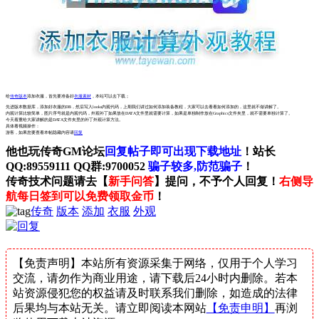
给
传奇版本
添加衣服，首先要准备好
衣服素材
，本站可以去下载；
先进版本数据库，添加好衣服的DB，然后写入looks内观代码，上期我们讲过如何添加装备教程，大家可以去看看如何添加的，这里就不做讲解了。
内观计算比较简单，图片序号就是内观代码，外观补丁如果放在DATA文件里就需要计算，如果是单独制作放在Graphics文件夹里，就不需要单独计算了。
今天着重给大家讲解的是DATA文件夹里的补丁外观计算方法。
具体看视频操作：
游客，如果您要查看本帖隐藏内容请
回复
他也玩传奇GM论坛
回复帖子即可出现下载地址
！站长
QQ:89559111 QQ群:9700052
骗子较多,防范骗子
！
传奇技术问题请去【
新手问答
】提问，不予个人回复！
右侧导
航每日签到可以免费领取金币
！
传奇
版本
添加
衣服
外观
【免责声明】本站所有资源采集于网络，仅用于个人学习
交流，请勿作为商业用途，请下载后24小时内删除。若本
站资源侵犯您的权益请及时联系我们删除，如造成的法律
后果均与本站无关。请立即阅读本网站
【免责申明】
再浏