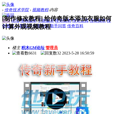
›
传奇技术学院
›
视频教程
›
内容
[制作修改教程] 给传奇版本添加衣服如何
首页
论坛
传奇版本
手游版本
传奇素材
传奇工具
传奇脚本
传
计算外观视频教程
奇教程
引擎知识
传奇学院
新手问答
传奇百科
楼主
积木GM论坛
管理员
6631
32
2023-5-28 16:50:59