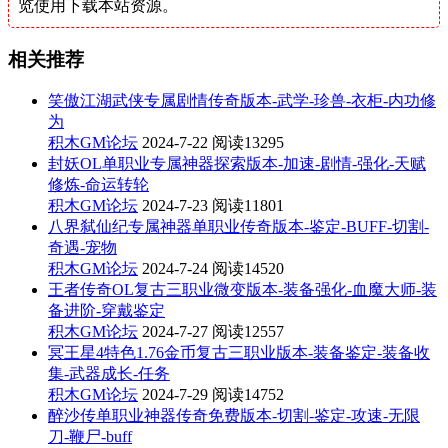
览使用下载本站资源。
相关推荐
笑傲江湖武侠专属剧情传奇版本-武学-珍兽-衣柜-内功修
为
积木GM论坛
2024-7-22
阅读13295
封妖OL单职业专属神器探索版本-加速-剧情-强化-天赋
修炼-命运转轮
积木GM论坛
2024-7-23
阅读11801
八界弑仙纪专属神器单职业传奇版本-鉴定-BUFF-切割-
奇遇-宠物
积木GM论坛
2024-7-24
阅读14520
王者传奇OL复古三职业微变版本-装备强化-血魔大师-装
备进阶-穿戴鉴定
积木GM论坛
2024-7-27
阅读12557
冥王星4特色1.76金币复古三职业版本-装备鉴定-装备收
集-武器成长-任务
积木GM论坛
2024-7-29
阅读14752
醉沙传单职业神器传奇免费版本-切割-鉴定-攻速-无限
刀-鞭尸-buff