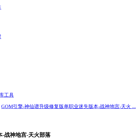
本
材
库工具
GOM引擎-神仙谱升级修复版单职业迷失版本-战神地宫-天火 ...
-战神地宫-天火部落