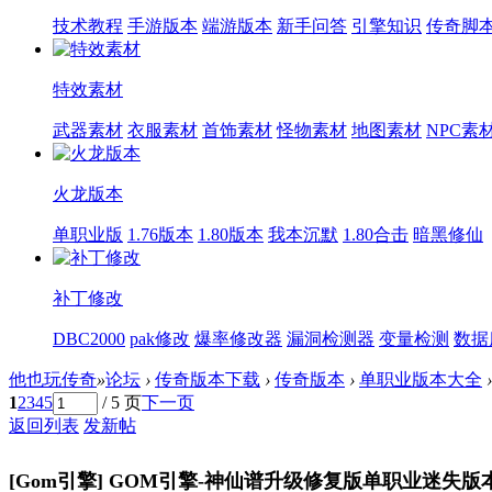
技术教程
手游版本
端游版本
新手问答
引擎知识
传奇脚
特效素材
武器素材
衣服素材
首饰素材
怪物素材
地图素材
NPC素
火龙版本
单职业版
1.76版本
1.80版本
我本沉默
1.80合击
暗黑修仙
补丁修改
DBC2000
pak修改
爆率修改器
漏洞检测器
变量检测
数据
他也玩传奇
»
论坛
›
传奇版本下载
›
传奇版本
›
单职业版本大全
›
1
2
3
4
5
/ 5 页
下一页
返回列表
发新帖
[Gom引擎]
GOM引擎-神仙谱升级修复版单职业迷失版本