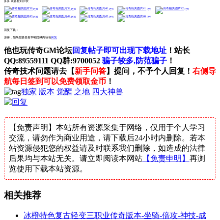
多多 装备捡到手软
回复下载：
游客，如果您要查看本帖隐藏内容请
回复
他也玩传奇GM论坛
回复帖子即可出现下载地址
！站长
QQ:89559111 QQ群:9700052
骗子较多,防范骗子
！
传奇技术问题请去【
新手问答
】提问，不予个人回复！
右侧导
航每日签到可以免费领取金币
！
独家
版本
觉醒
之地
四大神兽
【免责声明】本站所有资源采集于网络，仅用于个人学习
交流，请勿作为商业用途，请下载后24小时内删除。若本
站资源侵犯您的权益请及时联系我们删除，如造成的法律
后果均与本站无关。请立即阅读本网站
【免责申明】
再浏
览使用下载本站资源。
相关推荐
冰橙特色复古轻变三职业传奇版本-坐骑-倍攻-神技-成