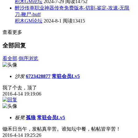
积木GM论坛
2024-7-29
阅读14752
醉沙传单职业神器传奇免费版本-切割-鉴定-攻速-无限
刀-鞭尸-buff
积木GM论坛
2024-8-1
阅读13415
查看更多
全部回复
看全部
倒序浏览
沙发
6723428877
常驻会员Lv5
我了个去，顶了
2016-4-14 19:19:06
板凳
孤狼
常驻会员Lv5
锄禾日当午，发帖真辛苦。谁知坛中餐，帖帖皆辛苦！
2016-4-14 19:25:26