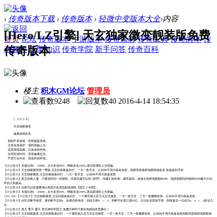
›
传奇版本下载
›
传奇版本
›
轻微中变版本大全
›
内容
[Hero/LZ引擎] 天玄独家微变靓装版免费
首页
论坛
传奇版本
手游版本
传奇素材
传奇工具
传奇脚本
传
传奇版本
奇教程
引擎知识
传奇学院
新手问答
传奇百科
楼主
积木GM论坛
管理员
9248
40
2016-4-14 18:54:35
〖２０１６〗
天玄独家微变
健康游戏忠告
抵制不良游戏，拒绝盗版游戏。
注意自身保护，谨防受骗上当。
适度游戏益脑，沉迷游戏伤身。
合理安排时间，享受健康生活。
严厉打击外挂，营造和谐环境。
【※公告※】充值比例1：10000，点卡多送90%，网银多送100%,请玩家谨防上当受骗。
【※公告※】天玄独家微变第一季版,元宝好刷装备好打，一天一套天玄，让你PK不用为装备发愁，独家四层炼狱地图怪物多多 装备捡到手软
【※公告※】天玄独家微变,元宝好刷装备好打，一天一套天玄，让你PK不用为装备发愁
【※公告※】真正的散人服，只要花时间一切都有。武器衣服可以到【剑甲→专爆】副本刷，爆率超高，或者去地狱地图刷BOSS，地狱地图内的地狱BOSS爆天火剑
甲的几率极高。
【※公告※】玩家可以在盟重省比奇国王处用贡献值领取【国王メ令牌】。
【※公告※】充值比例1：10000，点卡多送90%，网银多送100%,请玩家谨防上当受骗。
<251,218>【※公告※】天玄独家微变,元宝好刷装备好打，一个通宵刷几百万元宝没难度，一天一套天玄，三天一套魔耀首饰，让你PK不用为装备发愁
【※公告※】合区后帐号错误，请在帐号后加a，如果仍然有误，则改为加b、c、d，若帐号长度已满10位，无法在后面加字母，则将最后一位改为a、b、c、d多试几
次。
【※公告※】遮天 擎天 覆天 焚天神符和冥王 血魔卐神符只要在地狱副本里爆出！
【※公告※】天玄独家微变,元宝好刷装备好打，一个通宵刷几百万元宝没难度，一天一套天玄，三天一套魔耀首饰，让你PK不用为装备发愁独家四层炼狱地图怪物