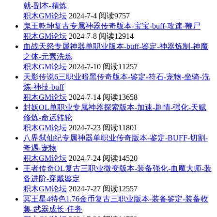
就-副本-精炼
积木GM论坛
2024-7-4
阅读9757
鬼王乾坤复古专属神器传奇版本-宝宝-buff-攻速-鞭尸
积木GM论坛
2024-7-8
阅读12914
血战天怒专属神器单职业版本-buff-鉴定-神器炼制-神魔
之体-元素洗炼
积木GM论坛
2024-7-10
阅读11257
天影传说6三职业暗黑传奇版本-鉴定-符石-宠物-坐骑-洗
炼-神技-buff
积木GM论坛
2024-7-14
阅读13658
封妖OL单职业专属神器探索版本-加速-剧情-强化-天赋
修炼-命运转轮
积木GM论坛
2024-7-23
阅读11801
八界弑仙纪专属神器单职业传奇版本-鉴定-BUFF-切割-
奇遇-宠物
积木GM论坛
2024-7-24
阅读14520
王者传奇OL复古三职业微变版本-装备强化-血魔大师-装
备进阶-穿戴鉴定
积木GM论坛
2024-7-27
阅读12557
冥王星4特色1.76金币复古三职业版本-装备鉴定-装备收
集-武器成长-任务