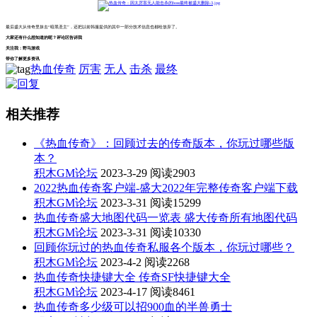
最后盛大从传奇里抹去“暗黑圣主”，还把以前韩服提供的其中一部分技术信息也都给放弃了。
大家还有什么想知道的呢？评论区告诉我
关注我：野马游戏
带你了解更多资讯
热血传奇
厉害
无人
击杀
最终
相关推荐
《热血传奇》：回顾过去的传奇版本，你玩过哪些版
本？
积木GM论坛
2023-3-29
阅读2903
2022热血传奇客户端-盛大2022年完整传奇客户端下载
积木GM论坛
2023-3-31
阅读15299
热血传奇盛大地图代码一览表 盛大传奇所有地图代码
积木GM论坛
2023-3-31
阅读10330
回顾你玩过的热血传奇私服各个版本，你玩过哪些？
积木GM论坛
2023-4-2
阅读2268
热血传奇快捷键大全 传奇SF快捷键大全
积木GM论坛
2023-4-17
阅读8461
热血传奇多少级可以招900血的半兽勇士