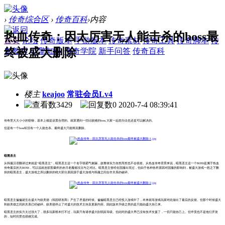
›
传奇综合区
›
传奇百科
›
内容
热血传奇：因太厉害无人能击杀的boss最
首页
论坛
传奇版本
手游版本
传奇素材
传奇工具
传奇脚本
传
终被盛大删除
奇教程
引擎知识
传奇学院
新手问答
传奇百科
楼主
keajoo
常驻会员Lv4
3429
0
2020-7-4 08:39:41
传奇里大大小小的怪物，基本上都是设置合理的。就算遇到一些比较难的boss,大家一起想办法也还是可以解决的。
但是有一个boss却没有一个人能击杀。最终盛大只能将其删除。
暗黑圣主
从韩服汉语翻译过来就是“暗黑圣主”，暗黑圣主这一个名字很霸气侧漏，故整体实力自然而然也不会很差。从热血传奇背景来说，暗黑圣主这一个BOSS是属于热血
传奇最后的大BOSS，可以说就连损害爆炸的赤月老魔都没法与之对比。暗黑圣主曾经在国服出現过，但由于各种各样原因对国服的影响到，被盛大游戏一怒之下删
掉的暗黑圣主，盛大游戏之所以删掉的绝大部分原因源于盛大游戏与韩服之间合作关系的破碎。
暗黑圣主偏偏诞生在盛大与娱美德（韩国研发商）产生了矛盾的时候。偏偏暗黑圣主已经投入游戏中了，本来就等游戏玩家对此做出了最后的反馈。但那个时候盛大
和娱美德之间的关系已经破碎。娱美德停止了对盛大的技术主持及更新内容。因此版本升级之类的是只能由盛大自己来。
暗黑圣主的实力太过强大了，很多玩家根本打不过，玩家只有请求盛大削弱其等级。但此时的盛大早已没有技术支援了，一切只能自己上。但毕竟也不是他们开发
的，短时间里也很难完成。