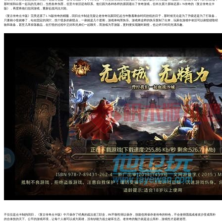
那时候和白客一起玩的兄弟们，当然各奔东西，但至今依旧还有联系。他们因为各种各样的原因退出了传奇游戏，但本次原汁原味还原1.76传奇的《复古传奇点卡
版》，再度将他们拉回游戏，重新征战玛法大陆。
《复古传奇点卡版》完美还原了1.76版传奇的精髓，回归点卡制这无疑让老传奇玩家回忆起当年数着剩余时间挂机的日子，那时候无论是为了升级还是为了打装备，
只要刷小怪就够了，站在固定的洞穴，找个怪多的刷怪点，一刷就是几个星期，游戏单纯而快乐。游戏将这样的快乐复制了出来，玩家在游戏中依旧可以刷怪猎取经
验和装备，甚至几率掉落极品，在打怪的过程中正好和兄弟们一起聊天，而游戏为手游版，更利便实现随时刷怪，也让碎片时间充满乐趣。
不仅仅是点卡制的回归，《复古传奇点卡版》中只保存了经典的战法道三职业，PK平衡性得以保存，技能也将保存老传奇的特色，不会使得团战或者攻沙变成简朴
的合体技的天下。公平的游戏环境，让每个人都可以成为英雄，没有钞能力战士破坏生态。老传奇的魅力就是这么简朴，游戏性才是硬道理。