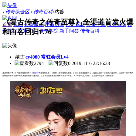
›
传奇综合区
›
传奇百科
›
内容
《复古传奇之传奇至尊》全渠道首发火爆
首页
论坛
传奇版本
手游版本
传奇素材
传奇工具
传奇脚本
传
和白客回归1.76
奇教程
引擎知识
传奇学院
新手问答
传奇百科
楼主
cy4080
常驻会员Lv4
2794
0
2019-11-6 22:16:38
还原经典传奇，1.76版本再度归来！《
复古传奇
之传奇至尊》（简称《复古传奇点卡版》）26日全渠道首发开启，首日上线刚一开服就火爆异常，玩家对于老传奇的
热情使得游戏在第一天就接连开启多个服务器。在首日涌进服务器的玩家可能并不知道，3975平台代言人白客，也在这一天进入了游戏当中。