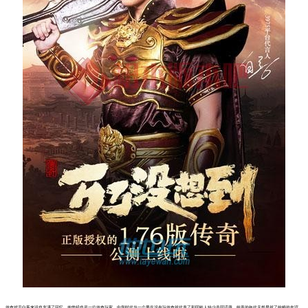
传奇对于白客来说也充满了回忆，他曾经也是一位传奇玩家，中学时代当一个男生没有玩传奇就代表了和同龄人缺少共同话题，纯真的年代天然早就了纯粹的友谊，