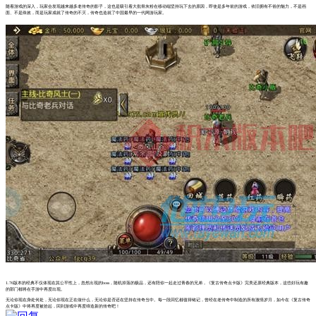
随着游戏的深入，玩家会发现越来越多老传奇的影子，这也是吸引着大批骨灰粉在移动端坚持玩下去的原因，即使是多年前的游戏，依旧拥有不俗的魅力，不是画
面、不是殊效，而是玩家成就了传奇的不灭，传奇也造就了中国最早的一代网游玩家。
1.76版本的经典不仅体现在其公平性上，忽然出现的boss，随机掉落的极品，还有陪你一起走过青春的兄弟，《复古传奇点卡版》完美还原经典版本，这些好玩有趣
的部门都将在手游中再度出现。
无论你现在身处何处，无论你现在正在做什么，无论你是否还在坚持在传奇当中。每一段回忆都值得铭记，曾经在老传奇中制造的所有激情岁月，如今在《复古传奇
点卡版》中将再度被拾起，回到游戏中再度缔造新的传奇吧！