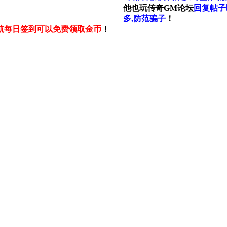
他也玩传奇GM论坛
回复帖子
多,防范骗子
！
航每日签到可以免费领取金币
！