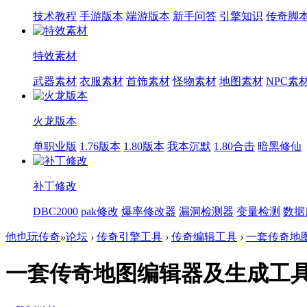
技术教程
手游版本
端游版本
新手问答
引擎知识
传奇脚
特效素材
武器素材
衣服素材
首饰素材
怪物素材
地图素材
NPC素
火龙版本
单职业版
1.76版本
1.80版本
我本沉默
1.80合击
暗黑修仙
补丁修改
DBC2000
pak修改
爆率修改器
漏洞检测器
变量检测
数据
他也玩传奇
»
论坛
›
传奇引擎工具
›
传奇编辑工具
›
一套传奇地图
一套传奇地图编辑器及生成工具