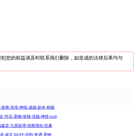
侵犯您的权益请及时联系我们删除，如造成的法律后果均与
骑-倍攻-神技-成就-副本-精炼
符石-宠物-坐骑-洗炼-神技-buff
鉴定-九层妖塔-技能强化-狂暴
鉴定-BUFF-切割-奇遇-宠物