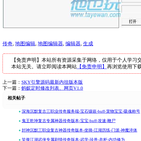
传奇
,
地图编辑
,
地图编辑器
,
编辑器
,
生成
【免责声明】本站所有资源采集于网络，仅用于个人学习交
本站无关。请立即阅读本网站
【免责申明】
再浏览使用下
上一篇：
SKY引擎源码最新内挂版本版
下一篇：
蚂蚁定时修改列表、网页V1.0
相关帖子
•
深海沉默复古三职业传奇服务端-宝石镶嵌-buff-宠物宝宝-吸魂称号
•
鬼王乾坤复古专属神器传奇版本-宝宝-buff-攻速-鞭尸
•
封神沉默三职业复古神器传奇版本-坐骑-江湖历练-门派-神魔淬体
•
笑傲江湖武侠专属剧情传奇版本-武学-珍兽-衣柜-内功修为