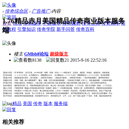
›
传奇综合区
›
广告推广
›
内容
1.76精品赤月美国精品传奇商业版本服务
首页
论坛
传奇版本
手游版本
传奇素材
传奇工具
传奇脚本
传
端
奇教程
引擎知识
传奇学院
新手问答
传奇百科
楼主
GMbb8论坛
超级版主
8138
21
2015-9-16 22:52:16
【版本介绍】：环-球-网-络....实力打造，2014年全新、独家、经典、好玩1〃7〃6精品赤月，活动多，福利多，特色多，超级好玩，装备保值!
【元宝比例】：１-１０００元宝，点卡赠送90％，网银赠送100％。 点卡赠送后１-１９００元宝，网银赠送后１-２０００元宝。多充多得哦!
【装备介绍】：游戏装备层次划分，[赤月套装] → [精良赤月套装] → [精品赤月套装] → [精英赤月套装]，一切全部游戏爆出，爆率绝对真实!
【地图介绍】：宝阁，玛雅，猪八地图免费下，魔泣，神魔，旧日为经典初期地图，７张特色打宝地图,２张个人，组队挑战地图，２张副本地图!
【平衡介绍】：本服65级封顶。加强道士，51级-圣兽,52级-圣兽①级 55级-圣兽②级 58级-圣兽③级 60级-圣兽之王，PK打宝绝对全新亮点!
【攻沙奖励】：服务器开区第二天，同组登陆器新区进行合区，晚上统一首次攻城（新区奖励：２０万元宝）老区天天激情（奖励：１０万元宝）
【散人介绍】：只要您怀着一颗诚心寻找好服,绝对还您一款焕然一新的７〃６经典特色好服。市面无二家，合理利用时间，终极绝对是你的新装!
【开区介绍】：本站每日1-3个新区,第二天合区。晚上集体首次攻城。八天为一个统战区！同步多站，同步新区,绝对有理合区。保证人气超火爆
【防骗公告】：本服无待遇、无比例、无人工出售元-宝，游戏:喊话出售元宝的都是骗子，请不要贪图便宜以免上当。充值元宝认准本服统一平台
【关于封挂】：游戏采用市场高端登陆器，封挂效果可达99％，绝对做到公开、公平、公正，给广大散人提供一个良好、长期、稳定的游戏环境!
精品
美国
传奇
版本
服务端
相关推荐