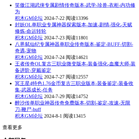
笑傲江湖武侠专属剧情传奇版本-武学-珍兽-衣柜-内功修
为
积木GM论坛
2024-7-22
阅读13396
封妖OL单职业专属神器探索版本-加速-剧情-强化-天赋
修炼-命运转轮
积木GM论坛
2024-7-23
阅读11801
八界弑仙纪专属神器单职业传奇版本-鉴定-BUFF-切割-
奇遇-宠物
积木GM论坛
2024-7-24
阅读14621
王者传奇OL复古三职业微变版本-装备强化-血魔大师-装
备进阶-穿戴鉴定
积木GM论坛
2024-7-27
阅读12557
冥王星4特色1.76金币复古三职业版本-装备鉴定-装备收
集-武器成长-任务
积木GM论坛
2024-7-29
阅读14752
醉沙传单职业神器传奇免费版本-切割-鉴定-攻速-无限
刀-鞭尸-buff
积木GM论坛
2024-8-1
阅读13415
查看更多