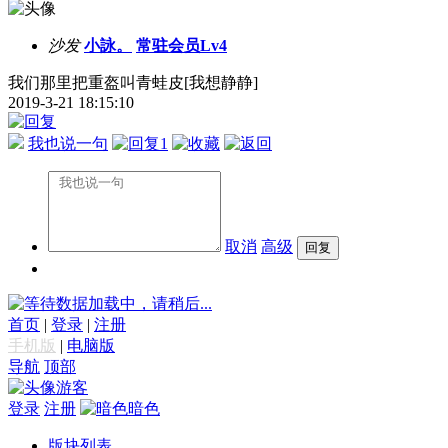
沙发
小詠。
常驻会员Lv4
我们那里把重盔叫青蛙皮[我想静静]
2019-3-21 18:15:10
我也说一句
1
取消
高级
数据加载中，请稍后...
首页
|
登录
|
注册
手机版
|
电脑版
导航
顶部
游客
登录
注册
暗色
版块列表