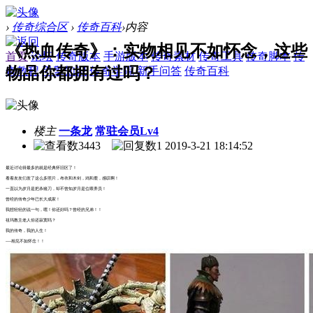
›
传奇综合区
›
传奇百科
›
内容
《热血传奇》：实物相见不如怀念，这些
首页
论坛
传奇版本
手游版本
传奇素材
传奇工具
传奇脚本
传
物品你都拥有过吗？
奇教程
引擎知识
传奇学院
新手问答
传奇百科
楼主
一条龙
常驻会员Lv4
3443
1
2019-3-21 18:14:52
最近讨论得最多的就是经典怀旧区了！
看着友友们发了这么多照片，布衣和木剑，鸡和鹿，感叹啊！
一直以为岁月是把杀猪刀，却不曾知岁月是位喂养员！
曾经的传奇少年已长大成家！
我想轻轻的说一句，嘿！你还好吗？曾经的兄弟！！
祖玛教主老人你还寂寞吗？
我的传奇，我的人生！
----相见不如怀念！！