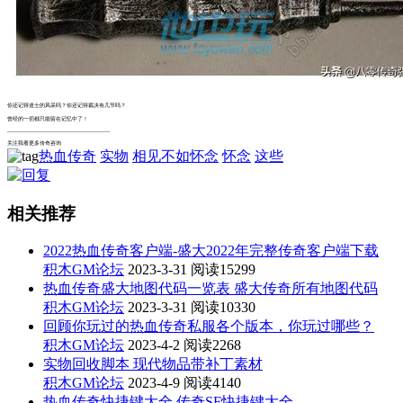
你还记得道士的风采吗？你还记得裁决有几节吗？
曾经的一切都只能留在记忆中了！
---------------------------------------------------------
关注我看更多传奇咨询
热血传奇
实物
相见不如怀念
怀念
这些
相关推荐
2022热血传奇客户端-盛大2022年完整传奇客户端下载
积木GM论坛
2023-3-31
阅读15299
热血传奇盛大地图代码一览表 盛大传奇所有地图代码
积木GM论坛
2023-3-31
阅读10330
回顾你玩过的热血传奇私服各个版本，你玩过哪些？
积木GM论坛
2023-4-2
阅读2268
实物回收脚本 现代物品带补丁素材
积木GM论坛
2023-4-9
阅读4140
热血传奇快捷键大全 传奇SF快捷键大全