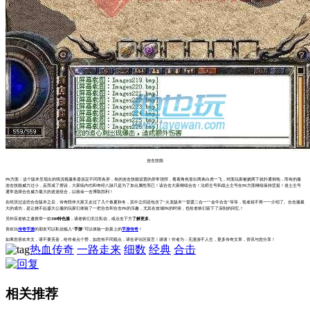
连击技能
PK方面：这个版本呈现出的情况视服务器设定不同而各异，有的连击技能设置的异常强悍，看着角色冒出两条白虎一飞，对面玩家被挠两下就扑通倒地，而有的服
连击技能威力过小，反而成了摆设，大家练内功和奇经八脉只是为了加点属性而已！该合击大家继续合击！法师主号和战士主号在PK方面继续保持坚挺！道士主号
通常选择合击威力最大的道道组合，以致命一击博取胜利！
在经历过这些合击版本之后，传奇陪伴大家又走过了几个春夏秋冬，其中之间还包含了“火龙版本”“雷霆二合一”“金牛合击”等等，笔者就不再一一介绍了。合击服最
大的成功，是让烧不起盛大公服的玩家们体验了一把合击和合击PK的乐趣，尤其在攻城PK的时候，也给老铁们留下了深刻的回忆！
另外应老铁之邀推举一款
180特色服
，请老铁们关注私信，或点击下方
了解更多
。
喜欢玩
传奇手游
的朋友可以私信输入“
手游
”可以体验一款新上的
手游传奇
！
如果您喜欢本文，请不要吝啬，给作者点个赞，如您有不同观点，请在评论区留言！谢谢！作者为：无漫游不人生，更多传奇文章，资讯与您分享！
热血传奇
一路走来
细数
经典
合击
相关推荐