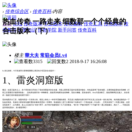
›
传奇综合区
›
传奇百科
›
内容
热血传奇 一路走来 细数那一个个经典的
首页
论坛
传奇版本
手游版本
传奇素材
传奇工具
传奇脚本
传
合击版本（下）
奇教程
引擎知识
传奇学院
新手问答
传奇百科
楼主
華大夫
常驻会员Lv4
3315
2
2018-9-17 16:26:08
hi,各位老铁，今天笔者和大家继续聊聊上期没有介绍完的合击版本！
1、雷炎洞窟版
概况：在星王版本之上，各个研发者们开发出了雷炎洞窟版本的合击服，等级上限和星王版本设置基本吻合，特色是新增了雷炎地图，主要怪物是紫色的毛蜘蛛（打
死之后需要挖才能获得装备），蓝色类似暴牙的一种蜘蛛怪，能使用冰咆哮的金杖蜘蛛，雷炎火蜥蜴，雷炎使者等。Boss为雷炎蛛王，能使用蛛网定住敌人，攻击很
高！挑战它基本都是使劲灌疗伤药！
雷炎地图共分三层，地图内部是一片岩浆火海，视觉上有给人一种非常震撼的感觉，而且进入地图的玩家们时不时头顶上还会挨一道红色闪电，有的服这随机的一下
扣血还很多。笔者给大家讲讲玩服时遇到的最有意思的一件事情，笔者跑到二层门口看到有个玩家在打一个雷炎使者（牛头怪），打死后掉落了一件通云项链，这货
见笔者来了，以为要抢，捡上之后就打出“哈哈”两字，由于刚才他被怪敲了几下没回够血，“啪”的一声被闪电劈了个不偏不倚！通云项链爆出，黑白了......可能这就
是所谓的莫装X，装X遭雷劈吧！