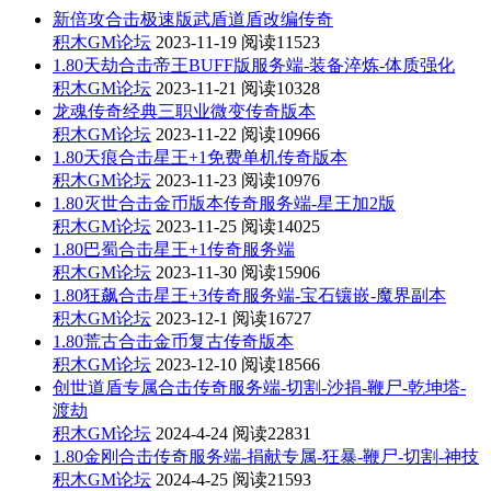
新倍攻合击极速版武盾道盾改编传奇
积木GM论坛
2023-11-19
阅读11523
1.80天劫合击帝王BUFF版服务端-装备淬炼-体质强化
积木GM论坛
2023-11-21
阅读10328
龙魂传奇经典三职业微变传奇版本
积木GM论坛
2023-11-22
阅读10966
1.80天痕合击星王+1免费单机传奇版本
积木GM论坛
2023-11-23
阅读10976
1.80灭世合击金币版本传奇服务端-星王加2版
积木GM论坛
2023-11-25
阅读14025
1.80巴蜀合击星王+1传奇服务端
积木GM论坛
2023-11-30
阅读15906
1.80狂飙合击星王+3传奇服务端-宝石镶嵌-魔界副本
积木GM论坛
2023-12-1
阅读16727
1.80荒古合击金币复古传奇版本
积木GM论坛
2023-12-10
阅读18566
创世道盾专属合击传奇服务端-切割-沙捐-鞭尸-乾坤塔-
渡劫
积木GM论坛
2024-4-24
阅读22831
1.80金刚合击传奇服务端-捐献专属-狂暴-鞭尸-切割-神技
积木GM论坛
2024-4-25
阅读21593