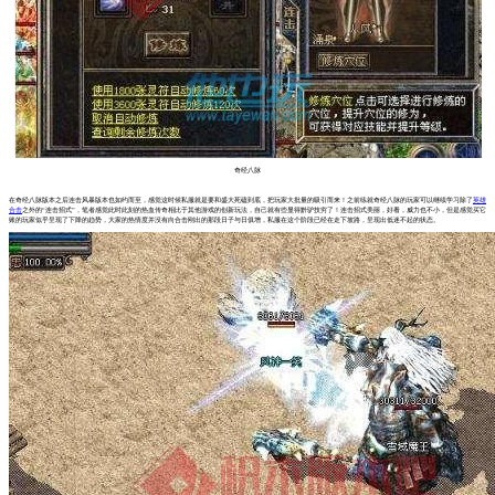
奇经八脉
在奇经八脉版本之后连击风暴版本也如约而至，感觉这时候私服就是要和盛大死磕到底，把玩家大批量的吸引而来！之前练就奇经八脉的玩家可以继续学习除了
英雄
合击
之外的“连击招式”，笔者感觉此时此刻的热血传奇相比于其他游戏的创新玩法，自己就有些显得黔驴技穷了！连击招式美丽，好看，威力也不小，但是感觉买它
账的玩家似乎呈现了下降的趋势，大家的热情度并没有向合击刚出的那段日子与日俱增，私服在这个阶段已经在走下坡路，呈现出低迷不起的状态。