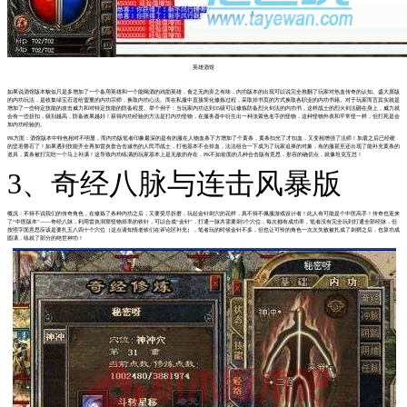
英雄酒馆
如果说酒馆版本貌似只是多增加了一个备用英雄和一个能喝酒的鸡肋英雄，食之无肉弃之有味，内功版本的出现可以说完全推翻了玩家对热血传奇的认知。盛大原版
的内功玩法，是收集绿宝石送给盟重的内功宗师，换取内功心法。而在私服中直接简化修炼过程，采取掉书页的方式换取各职业的内功书籍。对于玩家而言其实就是
增加了一些特定技能的攻击威力和对特定技能的防备程度。举个例子：当玩家内功达到35级可以修炼防备烈火剑法的内功书，这样战士的烈火剑法砸在身上，威力就
会有一些折扣，级别越高，防备效果越好！获得内功经验的方法是打内功怪物，在服务器中衍生出一种淡紫色名字的怪物，这种怪物外表和平常怪一样，但打死是会
加内功经验的。
PK方面：酒馆版本中特色相对不明显，而内功版笔者印象最深的是有的服在人物血条下方增加了个黄条，黄条扣光了才扣血，又变相增强了法师！加盾之后已经硬
的坚若磐石了！如果遇到技能齐全再加雷炎套合击减伤的人民币战士，打他基本不会掉血，法法组合一下成为了玩家追捧的对象，有的服甚至还出现了能补充黄条的
道具，黄条被打完吃一个马上补满！这导致内功练满的玩家基本上是无敌的存在，PK不如前面的几种合击版有意思，形容的确切点，就像坦克互怼！
3、奇经八脉与连击风暴版
概况：不得不说我们的传奇角色，在修炼了各种内功之后，又要受尽折磨，玩起金针刺穴的花样，真不得不佩服游戏设计者！此人有可能是个中医高手！传奇也迎来
了“中医版本”——奇经八脉，利用雷炎洞窟怪物掉率的铁针，可以合成“金针”，打通一脉共需要刺5个穴位，每次都有成功率，笔者没有完全玩到打通全部经脉，但
按照字面意思应该是要扎五八四十个穴位（这点请知情老铁们在评论区补充），笔者玩的时候金针不多，但也让可怜的角色一次次失败被扎成了刺猬之后，也算功成
圆满，练就了部分的绝世神功！