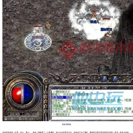
雷炎洞怪物
说到雷炎装备（狂雷、逆火、通云），装备上面附带了一个新属性：减少合击损害百分比，就是由于这个属性，脆弱的法师不再变得弱不禁风！集齐一套逆火装备，