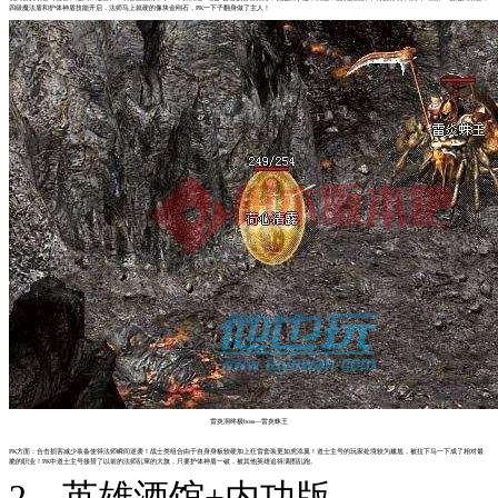
四级魔法盾和护体神盾技能开启，法师马上就硬的像块金刚石，PK一下子翻身做了主人！
雷炎洞终极boss—雷炎蛛王
PK方面：合击损害减少装备使得法师瞬间逆袭！战士类组合由于自身身板较硬加上狂雷套装更如虎添翼！道士主号的玩家处境较为尴尬，被拉下马一下成了相对最
脆的职业！PK中道士主号接替了以前的法师乱窜的大旗，只要护体神盾一破，被其他英雄追得满图乱跑。
2、英雄酒馆+内功版