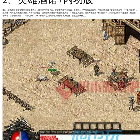
概况：此版本是建立在雷炎洞窟版本之上，且同时与官服更新。在盟重东侧书店旁边，新增了三个坐着喝酒的NPC，与他们猜拳赢了之后就会获得一个“备用英雄”，
主英雄不用可以先寄放到酒馆。并有玩家传言，酒馆给的英雄比一般的英雄厉害！不知道是真是假。道具方面更新了酿酒的材料，玩家可以打材料酿造酒，有酒曲、
粮食等，并新增新技能——“酒气护体”，喝下酿造好之后的酒可以增加基本属性值，当然也能喝醉人。