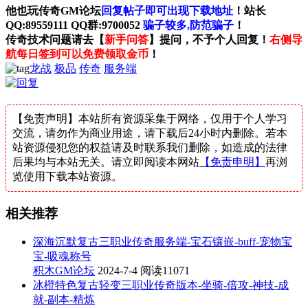
他也玩传奇GM论坛
回复帖子即可出现下载地址
！站长
QQ:89559111 QQ群:9700052
骗子较多,防范骗子
！
传奇技术问题请去【
新手问答
】提问，不予个人回复！
右侧导
航每日签到可以免费领取金币
！
龙战
极品
传奇
服务端
【免责声明】本站所有资源采集于网络，仅用于个人学习
交流，请勿作为商业用途，请下载后24小时内删除。若本
站资源侵犯您的权益请及时联系我们删除，如造成的法律
后果均与本站无关。请立即阅读本网站
【免责申明】
再浏
览使用下载本站资源。
相关推荐
深海沉默复古三职业传奇服务端-宝石镶嵌-buff-宠物宝
宝-吸魂称号
积木GM论坛
2024-7-4
阅读11071
冰橙特色复古轻变三职业传奇版本-坐骑-倍攻-神技-成
就-副本-精炼