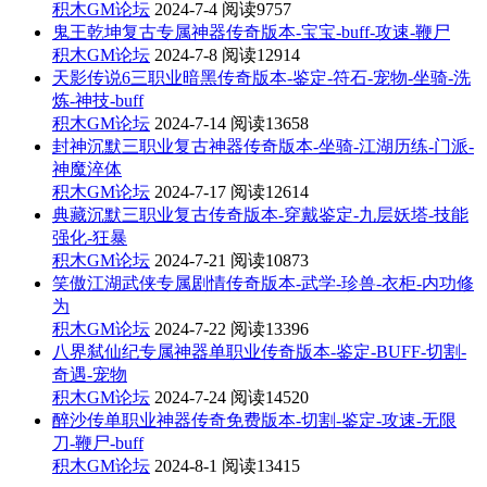
积木GM论坛
2024-7-4
阅读9757
鬼王乾坤复古专属神器传奇版本-宝宝-buff-攻速-鞭尸
积木GM论坛
2024-7-8
阅读12914
天影传说6三职业暗黑传奇版本-鉴定-符石-宠物-坐骑-洗
炼-神技-buff
积木GM论坛
2024-7-14
阅读13658
封神沉默三职业复古神器传奇版本-坐骑-江湖历练-门派-
神魔淬体
积木GM论坛
2024-7-17
阅读12614
典藏沉默三职业复古传奇版本-穿戴鉴定-九层妖塔-技能
强化-狂暴
积木GM论坛
2024-7-21
阅读10873
笑傲江湖武侠专属剧情传奇版本-武学-珍兽-衣柜-内功修
为
积木GM论坛
2024-7-22
阅读13396
八界弑仙纪专属神器单职业传奇版本-鉴定-BUFF-切割-
奇遇-宠物
积木GM论坛
2024-7-24
阅读14520
醉沙传单职业神器传奇免费版本-切割-鉴定-攻速-无限
刀-鞭尸-buff
积木GM论坛
2024-8-1
阅读13415