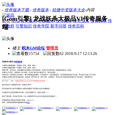
›
传奇版本下载
›
传奇版本
›
轻微中变版本大全
›
内容
[Gom引擎] 龙战妖杀大极品VI传奇服务
首页
论坛
传奇版本
手游版本
传奇素材
传奇工具
传奇脚本
传
端
奇教程
引擎知识
传奇学院
新手问答
传奇百科
楼主
积木GM论坛
管理员
15754
62
2018-9-17 12:13:26
龙战妖杀大极品VI
传奇服务端
50满赞!无隐藏消费!一切看脸！简单、粗暴、耐玩！
50满赞!无隐藏消费!一切看脸！简单、粗暴、耐玩！
独家引擎，强力封挂，如有漏网之鱼客服24小时在线抓挂，联系方式见登录器, 本服远程回收为 @回收
本服为公司运营，选择我们=长久稳定！五年打造专业大极品平台，请认准品牌！！
本版本在1.76的基础上进行修订，极大增加极品的爆率，牛逼装备不一定是顶级装备，有可能死神远远好于圣战。所以真正让散人日子好过。
本服禁止使用任何外挂或者加速，如发现一律严惩不待！禁止卡盾，走漂移步，取空白名字如发现作加速处罚~开挂无耻，请远离外挂！
-------------------------------------------------------------
补丁大小：1.56G
此版本采用GameofmirM2引擎简称GOM引擎。
版本内包含了登陆器和引擎，直接运行即可！
即日起购买论坛金币付费版本 如果发现漏洞 可联系站长进行免费修复！
本站版本均已采用杀毒软件扫描，无任何病毒木马，请放心使用！！！
版本下载说明：本站金币比例 1:100 如需购买可以点击论坛顶部自助充值购买！！
传奇服务端下载地址回复帖子查看：2018-9-17-2
游客，如果您要查看本帖隐藏内容请
回复
-------------------------------------------------------------