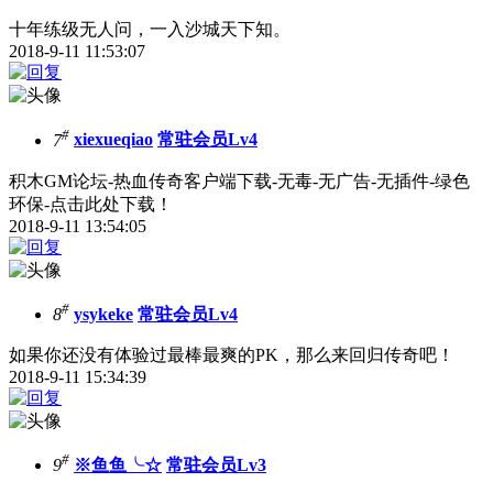
十年练级无人问，一入沙城天下知。
2018-9-11 11:53:07
#
7
xiexueqiao
常驻会员Lv4
积木GM论坛-热血传奇客户端下载-无毒-无广告-无插件-绿色
环保-点击此处下载！
2018-9-11 13:54:05
#
8
ysykeke
常驻会员Lv4
如果你还没有体验过最棒最爽的PK，那么来回归传奇吧！
2018-9-11 15:34:39
#
9
※鱼鱼╰☆
常驻会员Lv3