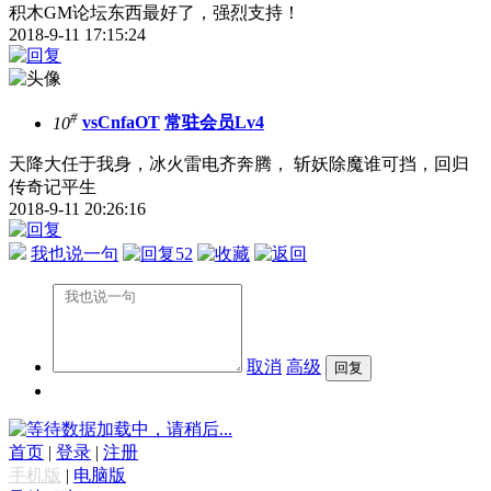
积木GM论坛东西最好了，强烈支持！
2018-9-11 17:15:24
#
10
vsCnfaOT
常驻会员Lv4
天降大任于我身，冰火雷电齐奔腾， 斩妖除魔谁可挡，回归
传奇记平生
2018-9-11 20:26:16
我也说一句
52
取消
高级
数据加载中，请稍后...
首页
|
登录
|
注册
手机版
|
电脑版