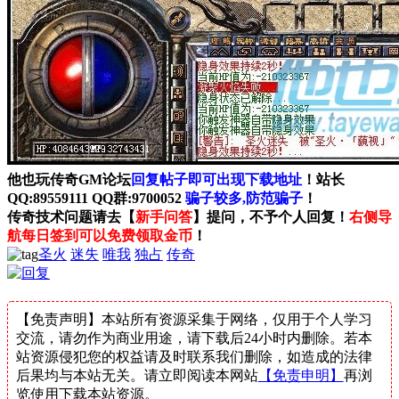
他也玩传奇GM论坛
回复帖子即可出现下载地址
！站长
QQ:89559111 QQ群:9700052
骗子较多,防范骗子
！
传奇技术问题请去【
新手问答
】提问，不予个人回复！
右侧导
航每日签到可以免费领取金币
！
圣火
迷失
唯我
独占
传奇
【免责声明】本站所有资源采集于网络，仅用于个人学习
交流，请勿作为商业用途，请下载后24小时内删除。若本
站资源侵犯您的权益请及时联系我们删除，如造成的法律
后果均与本站无关。请立即阅读本网站
【免责申明】
再浏
览使用下载本站资源。