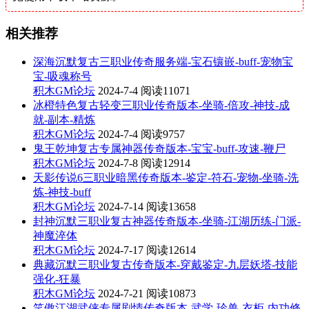
相关推荐
深海沉默复古三职业传奇服务端-宝石镶嵌-buff-宠物宝
宝-吸魂称号
积木GM论坛
2024-7-4
阅读11071
冰橙特色复古轻变三职业传奇版本-坐骑-倍攻-神技-成
就-副本-精炼
积木GM论坛
2024-7-4
阅读9757
鬼王乾坤复古专属神器传奇版本-宝宝-buff-攻速-鞭尸
积木GM论坛
2024-7-8
阅读12914
天影传说6三职业暗黑传奇版本-鉴定-符石-宠物-坐骑-洗
炼-神技-buff
积木GM论坛
2024-7-14
阅读13658
封神沉默三职业复古神器传奇版本-坐骑-江湖历练-门派-
神魔淬体
积木GM论坛
2024-7-17
阅读12614
典藏沉默三职业复古传奇版本-穿戴鉴定-九层妖塔-技能
强化-狂暴
积木GM论坛
2024-7-21
阅读10873
笑傲江湖武侠专属剧情传奇版本-武学-珍兽-衣柜-内功修