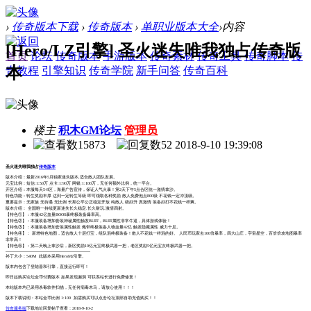
›
传奇版本下载
›
传奇版本
›
单职业版本大全
›
内容
[Hero/LZ引擎] 圣火迷失唯我独占传奇版
首页
论坛
传奇版本
手游版本
传奇素材
传奇工具
传奇脚本
传
本
奇教程
引擎知识
传奇学院
新手问答
传奇百科
楼主
积木GM论坛
管理员
15873
52
2018-9-10 19:39:08
圣火迷失唯我独占
传奇版本
版本介绍：最新2016年5月独家迷失版本,适合散人团队发展。
元宝比例：短信:1:50万 点卡:1:90万 网银:1:100万，无任何额外比例，统一平台。
开区介绍：本服每天5-8区，海量广告宣传，保证人气火暴！第2天下午5点合区统一激情拿沙。
特色功能：转生奖励丰厚 达到一定转生等级 即可领取各种奖励 散人免费泡点800级 不花钱一定冲顶级。
重要提示：无家族 无待遇 无比例 长期公平公正稳定开放 纯散人 级好升 真激情 装备好打不花钱一样爽。
版本介绍： 全国唯一持续更新迷失长久稳定.长久耐玩.激情四射。
【特色①】：本服42亿血量BOOS暴终极装备爆率高。
【特色②】：本服装备增加套装神秘属性触发BUFF，BUFF属性非常牛逼，具体游戏体验！
【特色③】：本服装备增加套装属性触发 佩带终极装备人物血量42亿 触发隐藏属性 威力十足。
【特色④】： 新增特色地图，适合散人十层打宝，组队混终极装备！散人不花钱一样混的好。 人民币玩家去100倍暴率，四大山庄，宇宙星空，百倍倍攻地图暴率
非常高！
【特色⑤】：第二天晚上拿沙后，新区奖励10亿元宝终极武器一把，老区奖励5亿元宝次终极武器一把。
-------------------------------------------------------------
补丁大小：540M 此版本采用HeroM2引擎。
版本内包含了登陆器和引擎，直接运行即可！
即日起购买论坛金币付费版本 如果发现漏洞 可联系站长进行免费修复！
本站版本均已采用杀毒软件扫描，无任何病毒木马，请放心使用！！！
版本下载说明：本站金币比例 1:100 如需购买可以点击论坛顶部自助充值购买！！
传奇服务端
下载地址回复帖子查看：2018-9-10-2