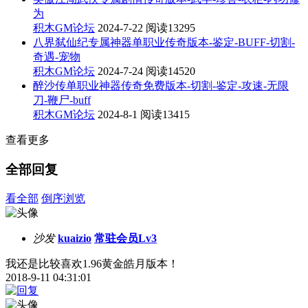
为
积木GM论坛
2024-7-22
阅读13295
八界弑仙纪专属神器单职业传奇版本-鉴定-BUFF-切割-
奇遇-宠物
积木GM论坛
2024-7-24
阅读14520
醉沙传单职业神器传奇免费版本-切割-鉴定-攻速-无限
刀-鞭尸-buff
积木GM论坛
2024-8-1
阅读13415
查看更多
全部回复
看全部
倒序浏览
沙发
kuaizio
常驻会员Lv3
我还是比较喜欢1.96黄金皓月版本！
2018-9-11 04:31:01