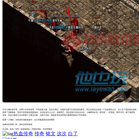
不过小编比较手黑，这两只并没有掉落，毕竟是复古服，适合长期玩，有钱的玩家可以找其他玩家买，所以说来说去还是一个玩游戏的心态，有人花了很多钱在游戏
获得了顶级装备，而你不想花钱还想跟他PK，你说你是什么心态，游戏而已，用合适自己的玩法去玩，小编我现在也一身垃圾，一把龙纹，两件沃玛，剩下都是商
店装，你说小编会不会去和那个土豪去比较，当然不会啦，我就是享受这种自己慢慢把装备打齐的感觉。
想要一刀满级，挂机挂到顶级装备吗，去文章最底部找渣渣辉吧
如果你也和我一样，喜欢这样的游戏
关注我，私信 “传奇” 有基地坐标，到指定坐标，有你想要的
热血传奇
传奇
铭文
这次
白了