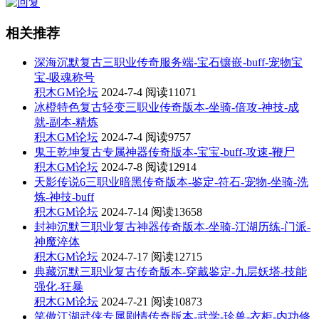
相关推荐
深海沉默复古三职业传奇服务端-宝石镶嵌-buff-宠物宝
宝-吸魂称号
积木GM论坛
2024-7-4
阅读11071
冰橙特色复古轻变三职业传奇版本-坐骑-倍攻-神技-成
就-副本-精炼
积木GM论坛
2024-7-4
阅读9757
鬼王乾坤复古专属神器传奇版本-宝宝-buff-攻速-鞭尸
积木GM论坛
2024-7-8
阅读12914
天影传说6三职业暗黑传奇版本-鉴定-符石-宠物-坐骑-洗
炼-神技-buff
积木GM论坛
2024-7-14
阅读13658
封神沉默三职业复古神器传奇版本-坐骑-江湖历练-门派-
神魔淬体
积木GM论坛
2024-7-17
阅读12715
典藏沉默三职业复古传奇版本-穿戴鉴定-九层妖塔-技能
强化-狂暴
积木GM论坛
2024-7-21
阅读10873
笑傲江湖武侠专属剧情传奇版本-武学-珍兽-衣柜-内功修