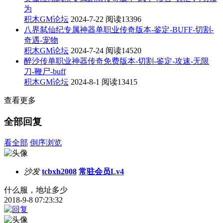
为
积木GM论坛
2024-7-22
阅读13396
八界弑仙纪专属神器单职业传奇版本-鉴定-BUFF-切割-
奇遇-宠物
积木GM论坛
2024-7-24
阅读14520
醉沙传单职业神器传奇免费版本-切割-鉴定-攻速-无限
刀-鞭尸-buff
积木GM论坛
2024-8-1
阅读13415
查看更多
全部回复
看全部
倒序浏览
沙发
tcbxh2008
常驻会员Lv4
什么服，地址多少
2018-9-8 07:23:32