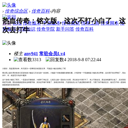
›
传奇综合区
›
传奇百科
›
内容
热血传奇：铭文版，这次不打小白了，这
首页
论坛
传奇版本
手游版本
传奇素材
传奇工具
传奇脚本
传
次去打牛
奇教程
引擎知识
传奇学院
新手问答
传奇百科
楼主
any941
常驻会员Lv4
3313
4
2018-9-8 07:22:44
大家好，我是逐风传奇，昨天因为一些事情没有更新文章，可能是小编太玻璃心了吧
看过我上篇文章的条友们应该知道小编这几天在玩的一款游戏，小编是个杀猪成瘾的虐猪狂魔，介绍的每一个私服都是小编在杀白野猪，这次我不杀白野猪了，我去
杀牛，对，就是苍月岛的牛魔洞
这个游戏小编玩了两天，一直是在打猪练级，35级带了狗以后，心想怎么能一直欺负小白呢，所以就去牛洞打牛了，有人可能会说，那这游戏爆率太低了，其实我觉
得还可以哦，我玩游戏就是喜欢这种慢节奏，其实这节奏不算慢了，游戏没有对错，只是现在的人在飞速进展的城市里，习惯了快节奏的生活，他们巴不得一进游戏
就能体验到全部的内容。