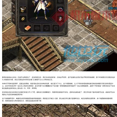
那样的游戏会让你玩一天就不会再想玩了，其实回想当年，我们玩传奇的时候，没有金币买药，是不是都先去挖矿卖金币再买药练级呢，那个时候要没日没夜的玩多
久才能练到35级，然后又要花多长时间去城门口麻烦守卫大人帮你练宝宝。
传奇对于我来说是情怀，是逝去的青春。很多现在还在玩传奇的玩家，他们是为了什么，这个画面粗糙，让人不停的杀怪练级枯燥无味的游戏吸引我们的到底是什
么，是当年的攻沙时一起出生入死的兄弟情谊，是当年那个白衣飘飘的女子在你被一群怪物围攻的时候妙手一抬让你摆脱困境，是那个手拿海魂一身青衣的女子在你
路过她身边的时候头上冒出的一句，哥哥，带带我。
其实现在还在玩传奇的大多都已经老大不小了吧，都有自己的推断能力，我推举的游戏好不好玩，进来玩玩就知道了，群文件有多个版本游戏可以选，或者你可以白
痴的认为这些游戏都是我开的
这个游戏爆率适中，略微花点时间就能把装备和技能搞到，既然是主打铭文+元素，那么铭文和元素才是最终玩法，铭文的猎取也很简单，各个地图都有刷新精英
怪，精英怪就有几率掉落铭文石，精英还是挺多的看下图