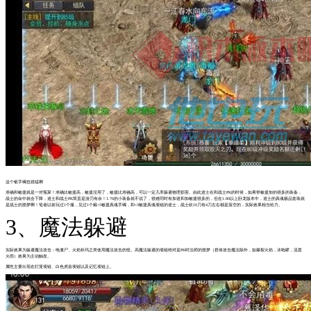
这个银手镯也很猛啊
准确和敏捷就是一对冤家！准确比敏捷高，敏捷没用了，敏捷比准确高，可以一定几率躲避物理损害。由此道士在和战士PK的时候，如果带敏捷加的很多的装备，
战士的命中就会下降，道士和战士PK简直是游刃有余！1.76的小装备就不说了，很难同时有加道和加敏捷很多的，但在1.80以上卧龙版本中，道士的真魂极品套装就
是战士的噩梦啊！笔者以前玩过1个服，见过1个戴+5敏捷真魂手镯，和+3敏捷真魂项链的道士，战士砍10刀有4刀左右都是落空的，实际效果相当给力。
3、魔法躲避
实际效果为躲避魔法攻击：电僵尸、火焰袄玛之类使用魔法攻击的怪。高魔法躲避的项链绝对是PK时法师的噩梦（群体攻击魔法除外，如爆裂火焰，冰咆哮，流星
火雨）效果为主动触发。
属性主要出现在灯笼项链、白色虎齿项链以及记忆项链上。