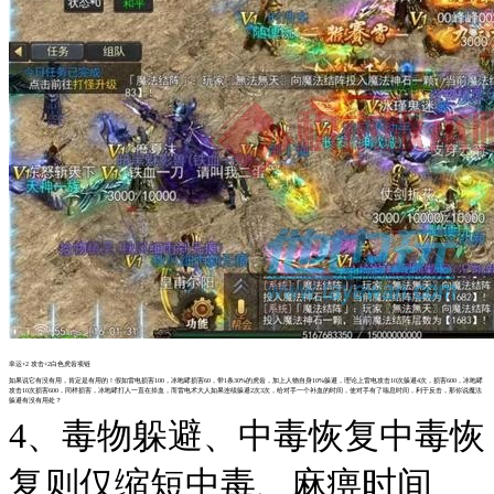
幸运+2 攻击+2白色虎齿项链
如果说它有没有用，肯定是有用的！假如雷电损害100，冰咆哮损害60，带1条30%的虎齿，加上人物自身10%躲避，理论上雷电攻击10次躲避4次，损害600，冰咆哮
攻击10次损害600，同样损害，冰咆哮打人一直在掉血，而雷电术大人如果连续躲避2次3次，给对手一个补血的时间，使对手有了喘息时间，利于反击，那你说魔法
躲避有没有用处？
4、毒物躲避、中毒恢复中毒恢
复则仅缩短中毒、麻痹时间