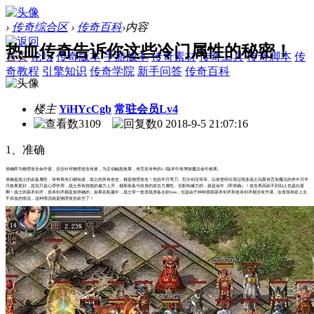
›
传奇综合区
›
传奇百科
›
内容
热血传奇告诉你这些冷门属性的秘密！
首页
论坛
传奇版本
手游版本
传奇素材
传奇工具
传奇脚本
传
奇教程
引擎知识
传奇学院
新手问答
传奇百科
楼主
YiHYcCgb
常驻会员Lv4
3109
0
2018-9-5 21:07:16
1、准确
准确即为物理攻击命中值，仅仅针对物理攻击有效，为主动触发效果，传言在传奇的1.5版本中有增加魔法命中效果。
准确是战士的必备属性，传奇骨灰们都知道，战士的所有攻击，都是物理攻击！包括半月弯刀、烈火剑法等等。以前曾经出现过很多战士玩家传言加魔法的井中月半
月效果更好，其实只是心理作用，战士所有技能的威力上升，都靠装备与自身的攻击力属性。但影响威力的，就是命中（即准确）！攻击再高砍不到别人也是白搭
啊！战士的基本剑术，攻杀剑术都是加准确的，如果在私服中，战士穿一套圣战准备去砍boss，但是由于种种原因基本剑术和攻杀剑术都没有升满，会发现有砍上去
不掉血的情况，这种情况就是物理攻击砍空了！