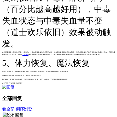
（百分比越高越好用），中毒
失血状态与中毒失血量不变
（道士欢乐依旧）效果被动触
发。
在上期文章中，笔者曾经说过，笔者的一个朋友喜欢收集这种类型的戒指，其实两种效果真的是很有用处，但是这两种属性只能在魅力和道德戒指上存在！且两种戒
指的属性实在是太低，即使是
1.76复古
版本的玩家多数都是沃玛套以上了，所以毒物躲避和中毒恢复加在这两种戒指上面实在是难以发挥效果！
5、体力恢复、魔法恢复
安全区回血速度，安全区回蓝速度加快。不作评论，基本没用，没血基本都是吃药，不靠等恢复。
如果各位老铁还有其他不同意见，欢迎在下方评论留言！
初心神途，老玩家的心灵自救，为了情怀自建公益服，纯正1.76复古，三端互通手机电脑都能玩
点击下方“了解更多”马上试玩
全部回复
看全部
倒序浏览