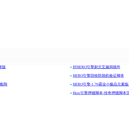
•
整版
封HERO引擎刷元宝漏洞插件
•
HERO引擎回收防脱机验证脚本
•
灵船阵
HERO引擎-1.76霸业小极品元素
•
Hero引擎押镖脚本-传奇押镖脚本