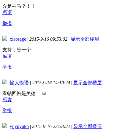
介是神马？！！
回复
举报
xiaosage
|
2015-9-16 09:53:02
|
显示全部楼层
支持，赞一个
回复
举报
愉人愉语
|
2015-9-16 14:10:24
|
显示全部楼层
看帖回帖是美德！:lol
回复
举报
yuyuyuko
|
2015-9-16 23:33:22
|
显示全部楼层