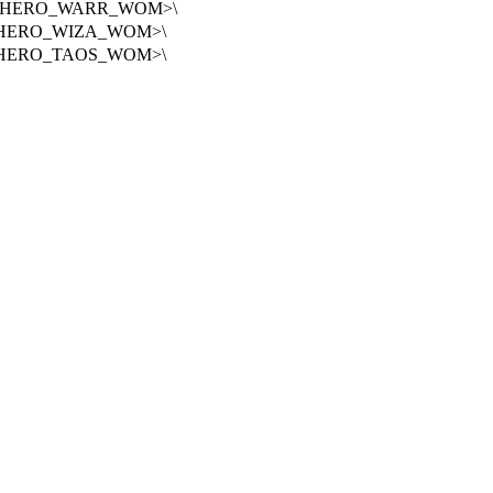
HERO_WARR_WOM>\
HERO_WIZA_WOM>\
HERO_TAOS_WOM>\