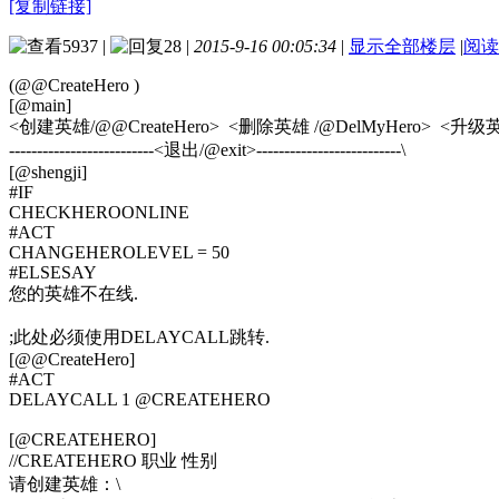
[复制链接]
5937
|
28
|
2015-9-16 00:05:34
|
显示全部楼层
|
阅读
(@@CreateHero )
[@main]
<创建英雄/@@CreateHero> <删除英雄 /@DelMyHero> <升级英雄 
--------------------------<退出/@exit>--------------------------\
[@shengji]
#IF
CHECKHEROONLINE
#ACT
CHANGEHEROLEVEL = 50
#ELSESAY
您的英雄不在线.
;此处必须使用DELAYCALL跳转.
[@@CreateHero]
#ACT
DELAYCALL 1 @CREATEHERO
[@CREATEHERO]
//CREATEHERO 职业 性别
请创建英雄：\