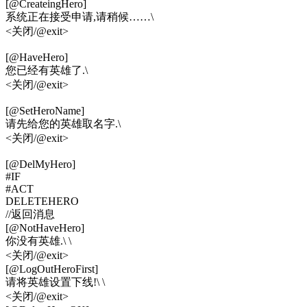
[@CreateingHero]
系统正在接受申请,请稍候……\
<关闭/@exit>
[@HaveHero]
您已经有英雄了.\
<关闭/@exit>
[@SetHeroName]
请先给您的英雄取名字.\
<关闭/@exit>
[@DelMyHero]
#IF
#ACT
DELETEHERO
//返回消息
[@NotHaveHero]
你没有英雄.\ \
<关闭/@exit>
[@LogOutHeroFirst]
请将英雄设置下线!\ \
<关闭/@exit>