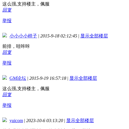
这么强,支持楼主，佩服
回复
举报
小小小小样子
|
2015-9-18 02:12:45
|
显示全部楼层
前排，哇咔咔
回复
举报
GM论坛
|
2015-9-19 16:57:18
|
显示全部楼层
这么强,支持楼主，佩服
回复
举报
yuicom
|
2023-10-6 03:13:20
|
显示全部楼层