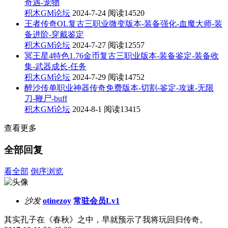
奇遇-宠物
积木GM论坛
2024-7-24
阅读14520
王者传奇OL复古三职业微变版本-装备强化-血魔大师-装
备进阶-穿戴鉴定
积木GM论坛
2024-7-27
阅读12557
冥王星4特色1.76金币复古三职业版本-装备鉴定-装备收
集-武器成长-任务
积木GM论坛
2024-7-29
阅读14752
醉沙传单职业神器传奇免费版本-切割-鉴定-攻速-无限
刀-鞭尸-buff
积木GM论坛
2024-8-1
阅读13415
查看更多
全部回复
看全部
倒序浏览
沙发
otinezoy
常驻会员Lv1
其实孔子在《春秋》之中，早就预示了我将玩回归传奇。