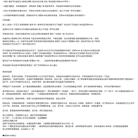
☆铭文:最多可以鉴定出3条铭文属性 铭文包含元素 攻击 强化技能 特殊BUFF等等☆
☆地图:地图多，各种挑战副本，境界副本 恶魔广场 镇妖塔等等。特色副本等独家玩法等你挑战☆
☆积分:所有怪物均会暴出积分，世界BOSS和各大城主BOSS必暴积分，散人不充值一样可以领取☆
☆从初级到终极和活动地图，怪物多如牛毛 地图BOSS狂暴所有装备，世界BOSS更是爆出所有技能书☆
打怪攻略：
新人上线送一只宝宝 前期混蜈蚣 猪洞 混一套神话沃玛祖玛就可以下地图了 有活动千万别错过 特别是世界BOSS
必报积分元宝 本服积分可以领取充值奖励的 散人不充值一样可以顶赞
升级也好升的，目前打怪最多到80 以后以后要去刷镇妖塔 通关一次奖励一级 可以到100
本服所有小怪都有几率小神话装备 只是没有神话怪物几率高 不建议跳图 你去高级地图 超级地图刷那些小怪.！虽然
基础攻击高那么一点！但是不加元素不加倍攻基本就是鸡肋装备 很难打 比如这个地图爆火龙的 你起码半套火龙 半套神
话其他的才可以去打下一级才没那么吃力
关于宠物.新手宣传就送很好的起步宝宝了 宣传有3000元宝可以开战神宠物和升级丹 世界BOSS 各大城主BOSS更是必报
升级丹 每小时的世界BOSS 合城主一定要打 另外镇妖塔最后一层也刷世界BOSS 只要你有元宝无限刷 而且还可以升级
每次的恶魔广场一定要去经验高 爆率高 高级恶魔广场也刷世界BOSS 清完所有怪物就刷新 也可以说的无限刷的
最后说下HP 神话级的HP+的血量=普通的4-5倍...... 但是神话装备属性也是普通的练气的5倍+
所有技能只有在新手和猥琐发育最后一层尸王和世界BOSS 身上爆出
屌丝的逆袭
基本条件：宣传礼包拿稳，不宣传靠杀稻草人出元宝是不现实的，有钱的花点烟钱可以轻松玩玩，不想花钱的哥们可以宣传一下起步。
进服选道士，隐身术设置好，先进新手地图随便刷一套神话装，然后小退，上线吃2倍爆率，这个两倍爆率需要达到的效果是在新手地图和猥琐发育两个图的最后一
层打书，出地丁护体都可以卖元宝，价格不便宜，最主要的是要打到无极真气和群毒护体。
同事提升了任务的境界，这个服进地图都免费的，但是需要境界达到要求，打任何怪都能提升境界，接下来跟着境界地图走，并开始不断的堆道术
道术堆到20000，你的春天来临了，没有无极的前提下，两万道能招两个一阶战神，一秒5刀，尼玛先招两个战神再招出宠物，3个一秒5刀，加上无极招的战神3456
阶，那是猛的稀里哗啦，刷怪才是群刷，一个群毒就站那看着捡东西，回收元宝，普通的高级装备都能回收，绝逼够你用。
扛不住怪别怕，隐身术神技，设置个自动隐身就老实等着捡装备，就这么简单。
特殊这块，升级勋章最划算，升勋章是不需要话费元宝的，后期再升盾牌石头等，强化水晶一定要捡，勋章碎片一定要捡。至于那些BOSS，你前期是抢不过人民币
大手子的，老实发展，有条件在铺子买点人民币摆摊的装备，记住，两万道，才是你人生的开始，前期虽难，后期如履平地。
多打怪，新更新的各种特殊都爆的，多打怪，鸡巴毛都会有的。
战士法师职业，也需要道士起步，最好打怪神器能神级
出了地丁，个人攻击推上去可以直接群怪，也是唰唰快
法师的火墙配火雨
这两个职业的玩法依赖装备，本服装备两大属性，元素属性需要装备重生洗100元宝一次
另外一个属性是倍攻攻击魔法道术等属性，一般前期洗好武器和项链的倍攻，最好是3条，这样群怪效率比较高，洗倍攻最高出5条倍攻，吃满祝福油慢慢群
道士的群怪靠飓风破，玩法跟以上一样
◆特殊BUFF铭文：