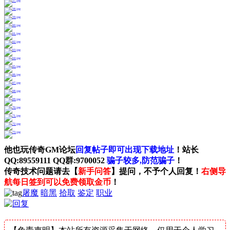
他也玩传奇GM论坛
回复帖子即可出现下载地址
！站长
QQ:89559111 QQ群:9700052
骗子较多,防范骗子
！
传奇技术问题请去【
新手问答
】提问，不予个人回复！
右侧导
航每日签到可以免费领取金币
！
屠魔
暗黑
拾取
鉴定
职业