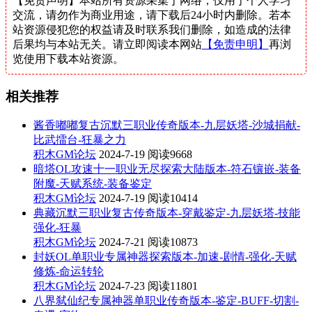
【免责声明】本站所有资源采集于网络，仅用于个人学习
交流，请勿作为商业用途，请下载后24小时内删除。若本
站资源侵犯您的权益请及时联系我们删除，如造成的法律
后果均与本站无关。请立即阅读本网站
【免责申明】
再浏
览使用下载本站资源。
相关推荐
酱香嘟嘟复古沉默三职业传奇版本-九层妖塔-沙城捐献-
比武擂台-狂暴之力
积木GM论坛
2024-7-19
阅读9668
暗塔OL攻速十一职业无尽探索大陆版本-符石镶嵌-装备
附魔-天赋系统-装备鉴定
积木GM论坛
2024-7-19
阅读10414
典藏沉默三职业复古传奇版本-穿戴鉴定-九层妖塔-技能
强化-狂暴
积木GM论坛
2024-7-21
阅读10873
封妖OL单职业专属神器探索版本-加速-剧情-强化-天赋
修炼-命运转轮
积木GM论坛
2024-7-23
阅读11801
八界弑仙纪专属神器单职业传奇版本-鉴定-BUFF-切割-