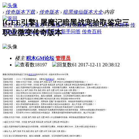
›
传奇版本下载
›
传奇版本
›
暗黑修仙版本大全
›
内容
[GEE引擎] 屠魔记暗黑战宠拾取鉴定三
首页
论坛
传奇版本
手游版本
传奇素材
传奇工具
传奇脚本
传
职业微变传奇版本
奇教程
引擎知识
传奇学院
新手问答
传奇百科
楼主
积木GM论坛
管理员
18197
61
2017-12-11 20:38:12
屠魔记暗黑战宠拾取鉴定三职业
微变传奇
版本内容介绍：此版本采用GEEM2引擎。
【版本说明】： ２０１７年全国独家首发，【屠龙记
暗黑修仙
】，等你来战！
【游戏介绍】： 怪物:分为五个等级，分别是 炼气 筑基 金丹 元婴 神话(什么怪物爆对应等级的装备)！！
【游戏介绍】： 鉴定:分为五个等级，分别是 炼气品质 筑基品质 金丹品质 元婴品质 神话品质(每种品质属性不一样)！！
【游戏介绍】： 鉴定:武器和项链可以额外鉴定出伤害倍数，伤害倍数可以叠加，单条最大属性为100，五条100那么就是5倍攻击！
【游戏介绍】： 修仙:凡人 炼气 筑基 开光 胎息 辟谷 金丹 元婴 出窍 分神 合体 大乘 渡劫！！
【游戏介绍】： 活动:世界BOSS 各大城主BOSS 天降积分元宝 行会BOSS 以及恶魔广场更是双倍爆率！
【游戏介绍】： 宝宝:道士宝宝根据道术变化，最高21级骷髅，速度超快，宝宝和宠物可以继承人物100%属性
【游戏介绍】： 铭文:最多可以鉴定出3条铭文属性 铭文包含元素 攻击 强化技能 特殊BUFF等等
【游戏介绍】： 地图:地图多，各种挑战副本，境界副本 恶魔广场 镇妖塔等等。特色副本等独家玩法等你挑战！！
【游戏介绍】： 积分:所有怪物均会暴出积分，世界BOSS和各大城主BOSS必暴积分，散人不充值一样可以领取！！
【游戏介绍】： 多年开服经验，技术力量雄厚.服务器流畅不卡.绝无比例.托逼及各种个人特殊优惠！
【游戏介绍】： 从初级到终极和活动地图，怪物多如牛毛免费进所有地图BOSS狂暴所有装备，世界BOSS更是爆出所有技能书！
【游戏介绍】： 官方群号:9700031 加群宣传送30充值起步，郑重承诺本服所有怪物均会暴出积分，散人不在沉默！
☆怪物:分为五个等级，分别是 炼气 筑基 金丹 元婴 神话☆什么怪物爆对应装备 神话装备是普通的练气的5倍+
☆鉴定:分为五个等级，分别是 炼气品质 筑基品质 金丹品质 元婴品质 神话品质☆
☆鉴定:武器和项链可以额外鉴定出伤害倍数，伤害倍数可以叠加，单条最大属性为100，五条100那么就是5倍攻击☆
☆修仙:凡人 炼气 筑基 开光 胎息 辟谷 金丹 元婴 出窍 分神 合体 大乘 渡劫☆
☆宝宝:道士宝宝根据道术变化，最高21级骷髅，速度超快，宝宝和宠物可以继承人物100%属性☆