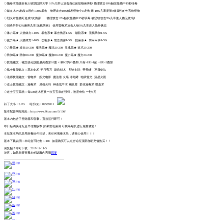
◇施毒术能使目标人物双防降为零 10%几率让攻击自己的怪物麻痹秒 物理攻击10%触发怪物中15秒绿毒
◇噬血术5%触发10秒内100%暴击 物理攻击10%触发怪物中15秒红毒 10%几率反弹4倍属性的伤害给怪物
◇烈火对怪物可造成2次伤害 物理攻击10%触发怪物中15秒双毒 被怪物攻击3%几率使人物无敌5秒
◇刺杀附带12%麻痹几率[无视防麻] 使用雷电术攻击人物5%几率进入隐身状态
◇体力系★ 人物体力1-10% 暴击系★ 暴击伤害1-5% 破防系★ 无视防御1-5%
◇魔力系★ 人物体力1-10% 伤害系★ 攻击伤害1-5% 防麻系★ 防麻麻痹1-5%
◇力量系★ 攻击20-200 魔法系★ 魔法20-200 灵魂系★ 道术20-200
◇防御系★ 防御20-200 魔御系★ 魔御20-200 魔力系★ 魔力20-200
◇技能铭文：铭文强化技能最高叠加10重 +1和+2的不叠加 只有+1和+1的 +2和+2叠加
◇战士技能铭文：基本剑术 半月弯刀 刺杀剑术 烈火剑法 开天斩 逐日剑法
◇法师技能铭文：雷电术 疾光电影 魔法盾 火墙 冰咆哮 地狱雷光 流星火雨
◇道士技能铭文：施毒术 灵魂火符 神圣战甲术 幽灵盾 群体施毒术 噬血术
◇道士宝宝系统：每500道术更换一次宝宝非的强悍，速度奇快 一秒5刀
-------------------------------------------------------------
补丁大小：3.2G 站长QQ：89559111
版本配套网站地址：http://www.9luu.com/3/106/
版本内包含了登陆器和引擎，直接运行即可！
即日起购买论坛金币付费版本 如果发现漏洞 可联系站长进行免费修复！
本站版本均已采用杀毒软件扫描，无任何病毒木马，请放心使用！！！
版本下载说明：本站金币比例 1:100 如需购买可以点击论坛顶部自助充值购买！！
回复帖子即可下载：2017-12-11-5
游客，如果您要查看本帖隐藏内容请
回复
-------------------------------------------------------------