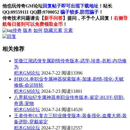
他也玩传奇GM论坛
回复帖子即可出现下载地址
！站长
QQ:89559111 QQ群:9700052
骗子较多,防范骗子
！
传奇技术问题请去【
新手问答
】提问，不予个人回复！
右侧导
航每日签到可以免费领取金币
！
传奇
版本
如何
隐藏元素
元素
相关推荐
笑傲江湖武侠专属剧情传奇版本-武学-珍兽-衣柜-内功修
为
积木GM论坛
2024-7-22
阅读13396
封妖OL单职业专属神器探索版本-加速-剧情-强化-天赋
修炼-命运转轮
积木GM论坛
2024-7-23
阅读11801
八界弑仙纪专属神器单职业传奇版本-鉴定-BUFF-切割-
奇遇-宠物
积木GM论坛
2024-7-24
阅读14520
王者传奇OL复古三职业微变版本-装备强化-血魔大师-装
备进阶-穿戴鉴定
积木GM论坛
2024-7-27
阅读12557