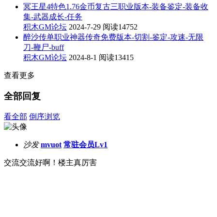
冥王星4特色1.76金币复古三职业版本-装备鉴定-装备收
集-武器成长-任务
积木GM论坛
2024-7-29
阅读14752
醉沙传单职业神器传奇免费版本-切割-鉴定-攻速-无限
刀-鞭尸-buff
积木GM论坛
2024-8-1
阅读13415
查看更多
全部回复
看全部
倒序浏览
沙发
mvuot
常驻会员Lv1
交流交流好啊！楼主真厉害