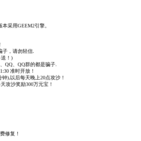
本采用GEEM2引擎。
！
骗子，请勿轻信.
多送！)
QQ、QQ群的都是骗子.
 21:30 准时开放！
60分钟),以后每天晚上20点攻沙！
天攻沙奖励300万元宝！
免费修复！