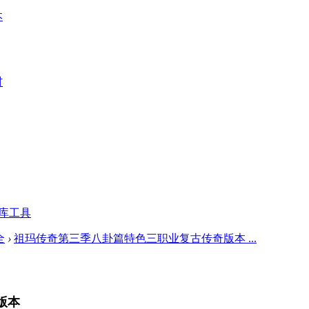
本
材
库工具
全
›
祖玛传奇第三季八卦篇特色三职业复古传奇版本 ...
版本