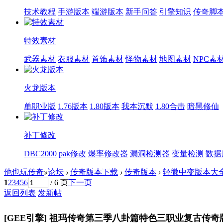
技术教程
手游版本
端游版本
新手问答
引擎知识
传奇脚
特效素材
武器素材
衣服素材
首饰素材
怪物素材
地图素材
NPC素
火龙版本
单职业版
1.76版本
1.80版本
我本沉默
1.80合击
暗黑修仙
补丁修改
DBC2000
pak修改
爆率修改器
漏洞检测器
变量检测
数据
他也玩传奇
»
论坛
›
传奇版本下载
›
传奇版本
›
轻微中变版本大
1
2
3
4
5
6
/ 6 页
下一页
返回列表
发新帖
[GEE引擎]
祖玛传奇第三季八卦篇特色三职业复古传奇