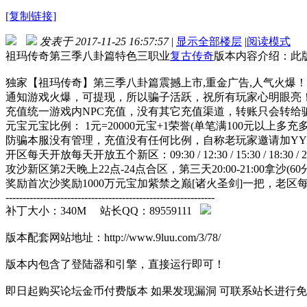
[复制链接]
发表于 2017-11-25 16:57:57
|
显示全部楼层
|
阅读模式
祖玛传奇第三季八卦篇特色三职业
复古传奇
版本内容介绍：此版
独家【祖玛传奇】第三季八卦篇震撼上市,重金广告,人气火爆！
通知游戏火爆，可提现，所以骗子活跃，祝所有玩家心明眼亮
充值统一游戏内NPC充值，没有其它充值渠道，转账只会转给
元宝元宝比例： 1元=20000元宝+1荣誉(单笔满100元以上多充
防骗本服没有管理，充值没有任何比例，自称老玩家邀请加YY、
开区每天开放每天开放五个新区：09:30 / 12:30 / 15:30 / 18:30 /
攻沙新区第2天晚上22点-24点合区，第三天20:00-21:00拿沙(
奖励首次沙奖励1000万元宝加紫禁之巅[诸火圣剑]一把，老区每
-------------------------------------------------------------
补丁大小：340M 站长QQ：89559111
版本配套网站地址：http://www.9luu.com/3/78/
版本内包含了登陆器和引擎，直接运行即可！
即日起购买论坛金币付费版本 如果发现漏洞 可联系站长进行